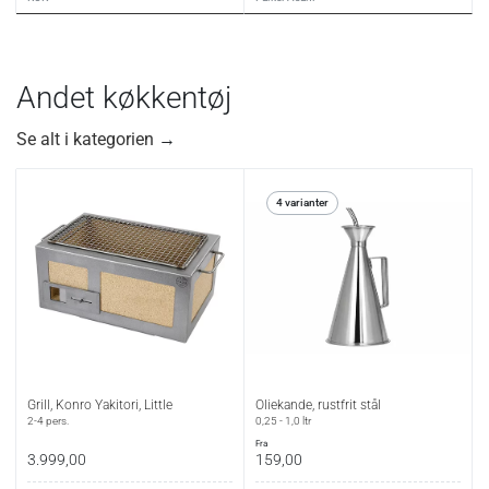
Andet køkkentøj
Se alt i kategorien
→
4 varianter
Grill, Konro Yakitori, Little
Oliekande, rustfrit stål
2-4 pers.
0,25 - 1,0 ltr
fra
3.999,00
159,00