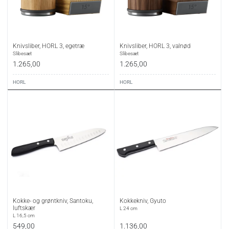
Knivsliber, HORL 3, egetræ
Knivsliber, HORL 3, valnød
Slibesæt
Slibesæt
1.265,00
1.265,00
HORL
HORL
Kokke- og grøntkniv, Santoku,
Kokkekniv, Gyuto
luftskær
L 24 cm
L 16,5 cm
549,00
1.136,00