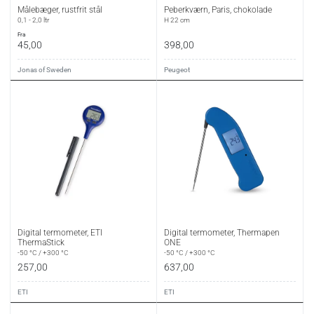
Målebæger, rustfrit stål
Peberkværn, Paris, chokolade
0,1 - 2,0 ltr
H 22 cm
fra
45,00
398,00
Jonas of Sweden
Peugeot
Digital termometer, ETI
Digital termometer, Thermapen
ThermaStick
ONE
-50 °C / +300 °C
-50 °C / +300 °C
257,00
637,00
ETI
ETI