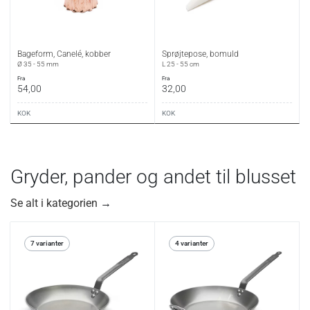
Bageform, Canelé, kobber
Sprøjtepose, bomuld
Ø 35 - 55 mm
L 25 - 55 cm
fra
fra
54,00
32,00
KOK
KOK
Gryder, pander og andet til blusset
Se alt i kategorien
→
7 varianter
4 varianter