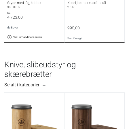
Gryde med låg, kobber
Kedel, børstet rustfrit stål
3,3 - 8,0 ltr
2,5 ltr
fra
4.723,00
995,00
de Buyer
Vis Prima Matera serien
Sori Yanagi
Knive, slibeudstyr og
skærebrætter
Se alt i kategorien
→