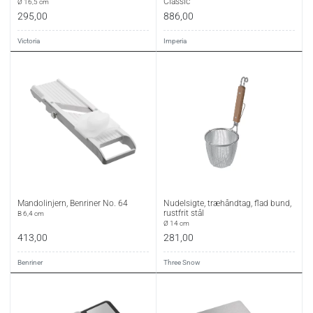
Classic
Ø 16,5 cm
295,00
886,00
Victoria
Imperia
Mandolinjern, Benriner No. 64
Nudelsigte, træhåndtag, flad bund,
rustfrit stål
B 6,4 cm
Ø 14 cm
413,00
281,00
Benriner
Three Snow