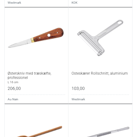
Westmark
KOK
Østerskniv med træskæfte,
Osteskærer Rollschnitt, aluminium
professionel
L 16 cm
206,00
103,00
Au Nain
Westmark