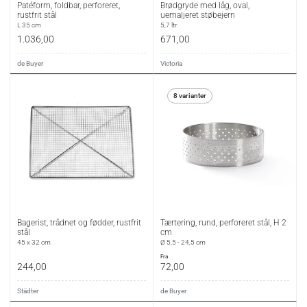
Patéform, foldbar, perforeret,
Brødgryde med låg, oval,
rustfrit stål
uemaljeret støbejern
L 35 cm
5,7 ltr
1.036,00
671,00
de Buyer
Victoria
8 varianter
Bagerist, trådnet og fødder, rustfrit
Tærtering, rund, perforeret stål, H 2
stål
cm
45 x 32 cm
Ø 5,5 - 24,5 cm
fra
244,00
72,00
Städter
de Buyer