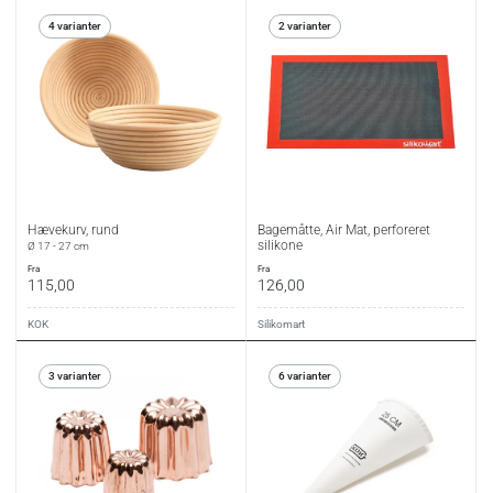
4 varianter
2 varianter
Hævekurv, rund
Bagemåtte, Air Mat, perforeret
silikone
Ø 17 - 27 cm
fra
fra
115,00
126,00
KOK
Silikomart
3 varianter
6 varianter