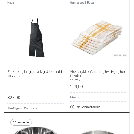
Kasai
Guimaraes E Rosa
Forklæde, langt, mørk grå, bomuld
Viskestykke, Camaret, hvid/gul, hør
(1 stk.)
78 x 95 cm
70x70 cm
129,00
325,00
Libeco
Vis Camaret serien
The Organic Company
11 varianter