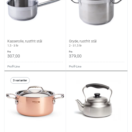
Kasserolle, rustfrit stål
Gryde, rustfrit stål
1,5 - 3 ltr
2 - 31,5 ltr
fra
fra
307,00
379,00
Proff-Line
Proff-Line
3 varianter