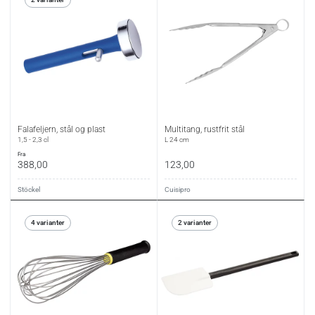
Falafeljern, stål og plast
Multitang, rustfrit stål
1,5 - 2,3 cl
L 24 cm
fra
388,00
123,00
Stöckel
Cuisipro
4 varianter
2 varianter