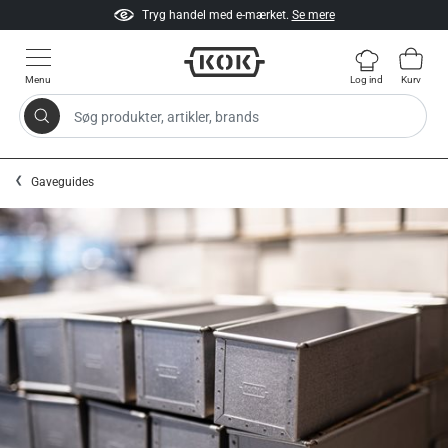
Tryg handel med e-mærket.
Se mere
Menu
Log ind
Kurv
Søg produkter, artikler, brands
Gå til indhold
Gaveguides