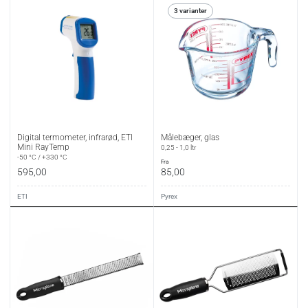
3 varianter
Digital termometer, infrarød, ETI
Målebæger, glas
Mini RayTemp
0,25 - 1,0 ltr
-50 °C / +330 °C
fra
595,00
85,00
ETI
Pyrex