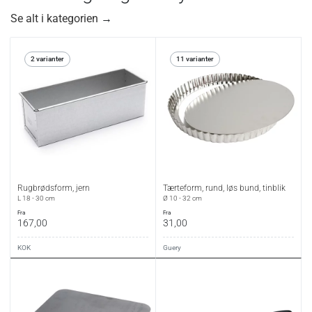
Se alt i kategorien
→
2 varianter
11 varianter
Rugbrødsform, jern
Tærteform, rund, løs bund, tinblik
L 18 - 30 cm
Ø 10 - 32 cm
fra
fra
167,00
31,00
KOK
Guery