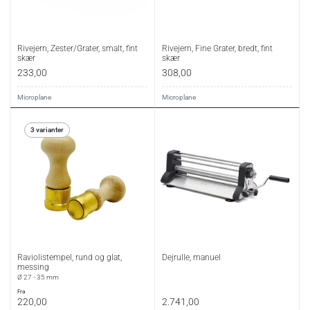
Rivejern, Zester/Grater, smalt, fint
Rivejern, Fine Grater, bredt, fint
skær
skær
233,00
308,00
Microplane
Microplane
3 varianter
Raviolistempel, rund og glat,
Dejrulle, manuel
messing
Ø 27 - 35 mm
fra
220,00
2.741,00