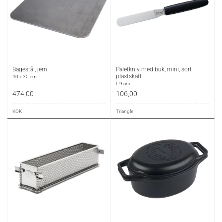
Bagestål, jern
Paletkniv med buk, mini, sort
plastskaft
40 x 35 cm
L 9 cm
474,00
106,00
KOK
Triangle