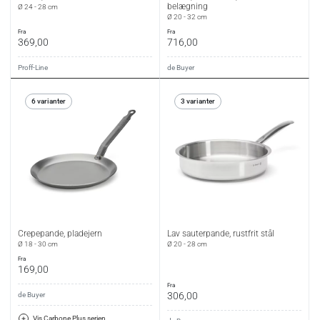
belægning
Ø 24 - 28 cm
Ø 20 - 32 cm
fra
fra
369,00
716,00
Proff-Line
de Buyer
6 varianter
3 varianter
Crepepande, pladejern
Lav sauterpande, rustfrit stål
Ø 18 - 30 cm
Ø 20 - 28 cm
fra
169,00
fra
306,00
de Buyer
Vis Carbone Plus serien