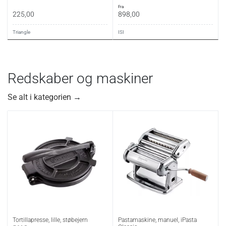
fra
225,00
898,00
Triangle
ISI
Redskaber og maskiner
Se alt i kategorien
→
Tortillapresse, lille, støbejern
Pastamaskine, manuel, iPasta