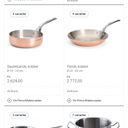
de Buyer
3 varianter
4 varianter
Sauterpande, kobber
Pande, kobber
Ø 16 - 24 cm
Ø 20 - 32 cm
fra
fra
2.624,00
2.772,00
de Buyer
de Buyer
Vis Prima Matera serien
Vis Prima Matera serien
2 varianter
7 varianter