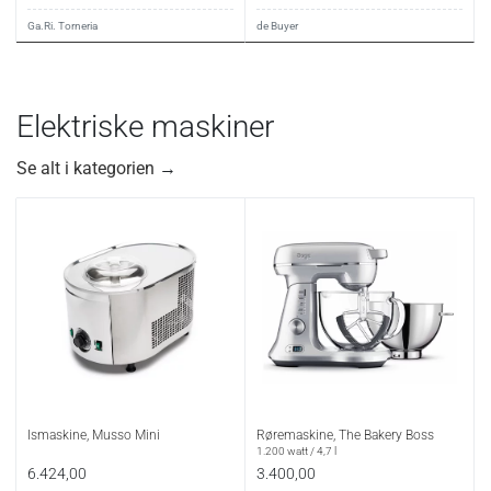
Ga.Ri. Torneria
de Buyer
Elektriske maskiner
Se alt i kategorien
→
Ismaskine, Musso Mini
Røremaskine, The Bakery Boss
1.200 watt / 4,7 l
6.424,00
3.400,00