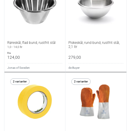
Røreskål, flad bund, rustfrit stål
Piskeskål, rund bund, rustfrit stål,
2,1 ltr
1,0 - 14,0 ltr
fra
124,00
279,00
Jonas of Sweden
de Buyer
2 varianter
2 varianter