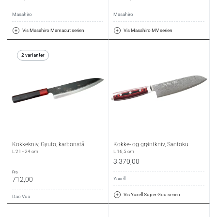
Masahiro
Masahiro
Vis Masahiro Mamacut serien
Vis Masahiro MV serien
2 varianter
Kokkekniv, Gyuto, karbonstål
Kokke- og grøntkniv, Santoku
L 21 - 24 cm
L 16,5 cm
3.370,00
fra
712,00
Yaxell
Vis Yaxell Super Gou serien
Dao Vua