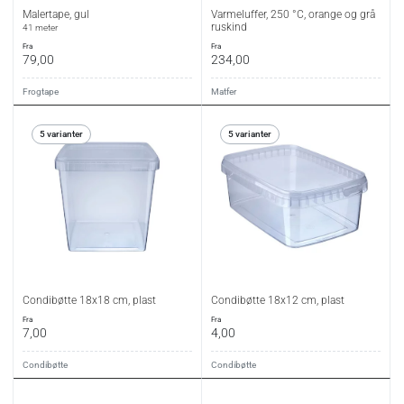
Malertape, gul
Varmeluffer, 250 °C, orange og grå
ruskind
41 meter
fra
fra
79,00
234,00
Frogtape
Matfer
5 varianter
5 varianter
Condibøtte 18x18 cm, plast
Condibøtte 18x12 cm, plast
fra
fra
7,00
4,00
Condibøtte
Condibøtte