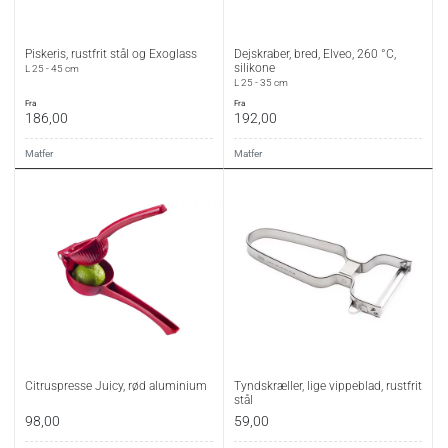
Piskeris, rustfrit stål og Exoglass
Dejskraber, bred, Elveo, 260 °C,
silikone
L 25 - 45 cm
L 25 - 35 cm
fra
fra
186,00
192,00
Matfer
Matfer
Citruspresse Juicy, rød aluminium
Tyndskræller, lige vippeblad, rustfrit
stål
98,00
59,00