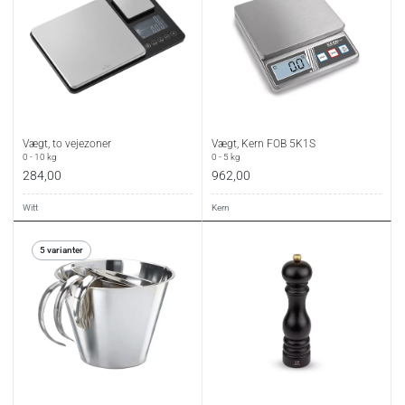
Vægt, to vejezoner
Vægt, Kern FOB 5K1S
0 - 10 kg
0 - 5 kg
284,00
962,00
Witt
Kern
5 varianter