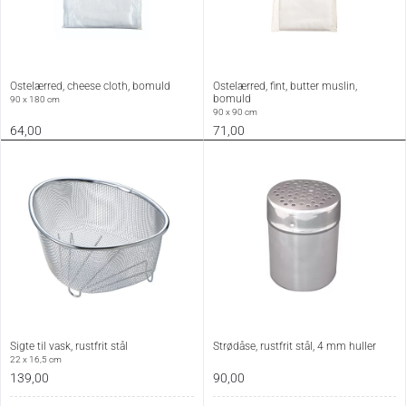
Ostelærred, cheese cloth, bomuld
Ostelærred, fint, butter muslin,
bomuld
90 x 180 cm
90 x 90 cm
64,00
71,00
Sigte til vask, rustfrit stål
Strødåse, rustfrit stål, 4 mm huller
22 x 16,5 cm
139,00
90,00