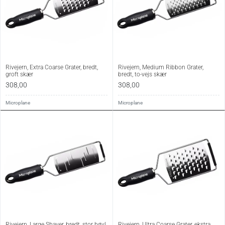
Rivejern, Extra Coarse Grater, bredt,
Rivejern, Medium Ribbon Grater,
groft skær
bredt, to-vejs skær
308,00
308,00
Microplane
Microplane
Rivejern, Large Shaver, bredt, stor høvl
Rivejern, Ultra Coarse Grater, ekstra