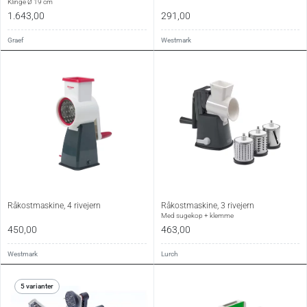
Klinge Ø 19 cm
1.643,00
291,00
Graef
Westmark
Råkostmaskine, 4 rivejern
Råkostmaskine, 3 rivejern
Med sugekop + klemme
450,00
463,00
Westmark
Lurch
5 varianter