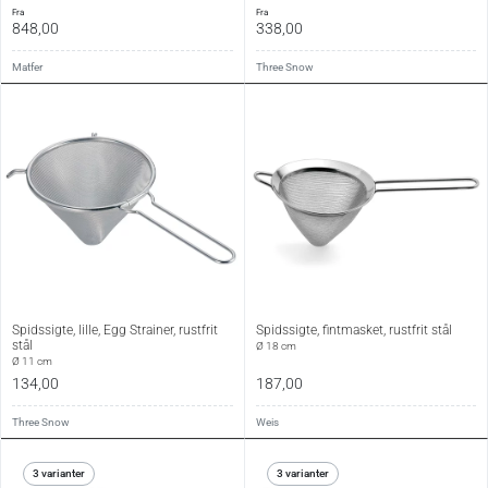
fra
fra
848,00
338,00
Matfer
Three Snow
Spidssigte, lille, Egg Strainer, rustfrit
Spidssigte, fintmasket, rustfrit stål
stål
Ø 18 cm
Ø 11 cm
134,00
187,00
Three Snow
Weis
3 varianter
3 varianter