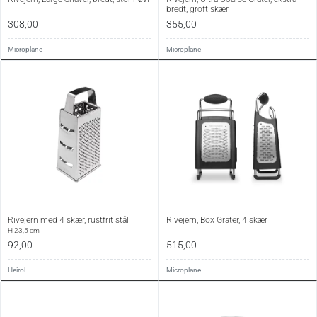
bredt, groft skær
308,00
355,00
Microplane
Microplane
Rivejern med 4 skær, rustfrit stål
Rivejern, Box Grater, 4 skær
H 23,5 cm
92,00
515,00
Heirol
Microplane