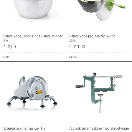
Salatslynge, Good Grips Salad Spinner
Salatslynge pro, Matfer Swing
5 ltr
20 ltr
442,00
2.011,00
OXO
Matfer
Skæremaskine, manuel, H9
Æbleskrællemaskine med skruetvinge