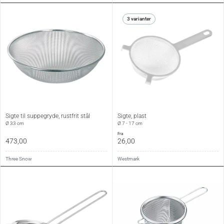
3 varianter
Sigte til suppegryde, rustfrit stål
Sigte, plast
Ø 33 cm
Ø 7 - 17 cm
fra
473,00
26,00
Three Snow
Westmark