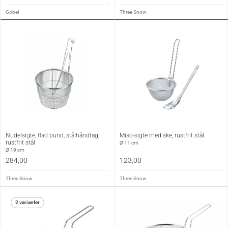
Gobel
Three Snow
Nudelsigte, flad bund, stålhåndtag,
Miso-sigte med ske, rustfrit stål
rustfrit stål
Ø 11 cm
Ø 19 cm
284,00
123,00
Three Snow
Three Snow
2 varianter