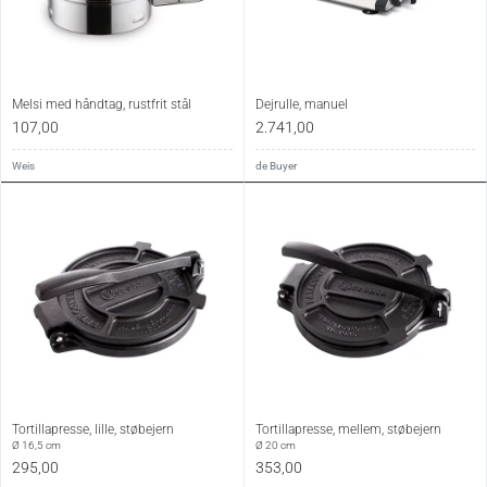
Melsi med håndtag, rustfrit stål
Dejrulle, manuel
107,00
2.741,00
Weis
de Buyer
Tortillapresse, lille, støbejern
Tortillapresse, mellem, støbejern
Ø 16,5 cm
Ø 20 cm
295,00
353,00