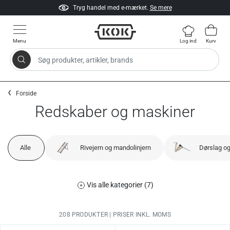
Tryg handel med e-mærket.
Se mere
Menu
Log ind
Kurv
Søg produkter, artikler, brands
Gå til indhold
Forside
Redskaber og maskiner
Alle
Rivejern og mandolinjern
Dørslag og
Vis alle kategorier (7)
208 PRODUKTER | PRISER INKL. MOMS