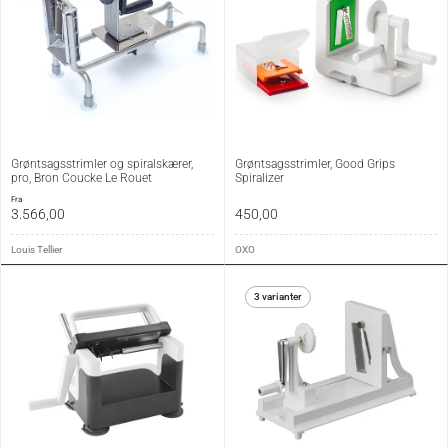
Grøntsagsstrimler og spiralskærer,
Grøntsagsstrimler, Good Grips
pro, Bron Coucke Le Rouet
Spiralizer
fra
3.566,00
450,00
Louis Tellier
OXO
3 varianter