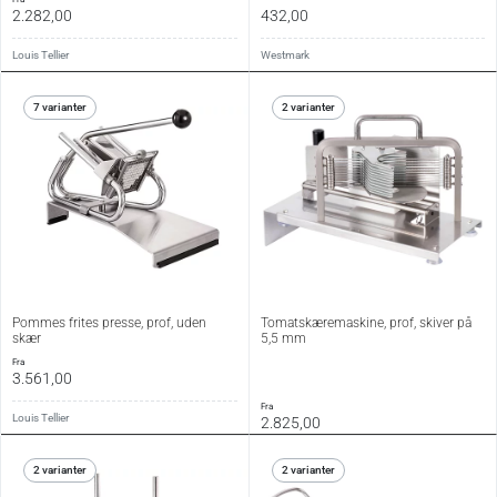
2.282,00
432,00
Louis Tellier
Westmark
7 varianter
2 varianter
Pommes frites presse, prof, uden
Tomatskæremaskine, prof, skiver på
skær
5,5 mm
fra
3.561,00
fra
Louis Tellier
2.825,00
2 varianter
2 varianter