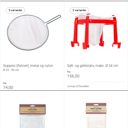
5 varianter
2 varianter
Suppesi (fishnet), metal og nylon
Saft- og geléstativ, maks. Ø 34 cm
Ø 20 - 40 cm
fra
156,00
fra
Jonas of Sweden
74,00