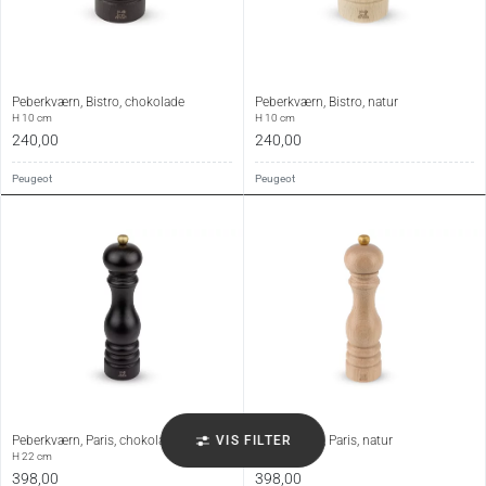
Peberkværn, Bistro, chokolade
Peberkværn, Bistro, natur
H 10 cm
H 10 cm
240,00
240,00
Peugeot
Peugeot
VIS FILTER
Peberkværn, Paris, chokolade
Peberkværn, Paris, natur
H 22 cm
H 22 cm
398,00
398,00