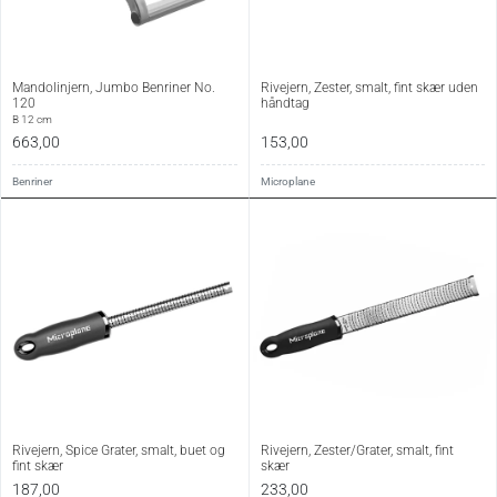
Mandolinjern, Jumbo Benriner No.
Rivejern, Zester, smalt, fint skær uden
120
håndtag
B 12 cm
663,00
153,00
Benriner
Microplane
Rivejern, Spice Grater, smalt, buet og
Rivejern, Zester/Grater, smalt, fint
fint skær
skær
187,00
233,00