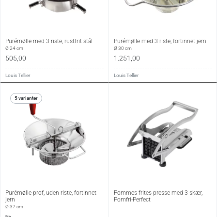
Purémølle med 3 riste, rustfrit stål
Purémølle med 3 riste, fortinnet jern
Ø 24 cm
Ø 30 cm
505,00
1.251,00
Louis Tellier
Louis Tellier
5 varianter
Purémølle prof, uden riste, fortinnet
Pommes frites presse med 3 skær,
jern
Pomfri-Perfect
Ø 37 cm
fra