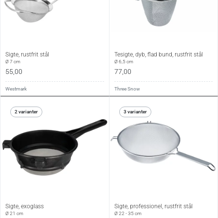
Sigte, rustfrit stål
Tesigte, dyb, flad bund, rustfrit stål
Ø 7 cm
Ø 6,5 cm
55,00
77,00
Westmark
Three Snow
2 varianter
3 varianter
Sigte, exoglass
Sigte, professionel, rustfrit stål
Ø 21 cm
Ø 22 - 35 cm