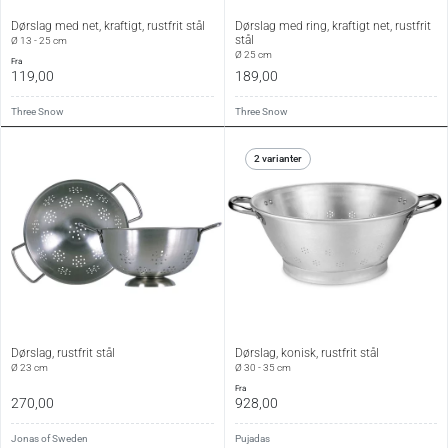
Dørslag med net, kraftigt, rustfrit stål
Dørslag med ring, kraftigt net, rustfrit
stål
Ø 13 - 25 cm
Ø 25 cm
fra
119,00
189,00
Three Snow
Three Snow
2 varianter
Dørslag, rustfrit stål
Dørslag, konisk, rustfrit stål
Ø 23 cm
Ø 30 - 35 cm
fra
270,00
928,00
Jonas of Sweden
Pujadas