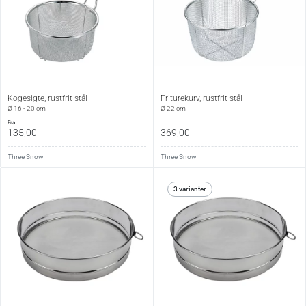
Kogesigte, rustfrit stål
Friturekurv, rustfrit stål
Ø 16 - 20 cm
Ø 22 cm
fra
135,00
369,00
Three Snow
Three Snow
3 varianter