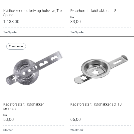
Kødhakker med kniv og hulskive, Tre
Pølsehorn til kødhakker str. 8
Spade
fra
1.133,00
33,00
Tre Spade
Tre Spade
2 varianter
Kageforsats til kødhakker
Kageforsats til kødhakker, str. 10
Str. 5 - 7/8
fra
53,00
65,00
Städter
Westmark