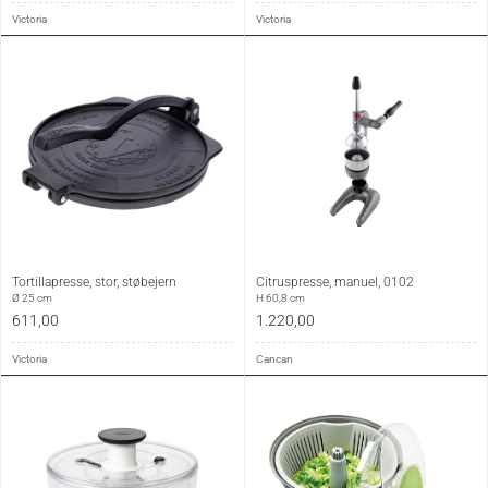
Victoria
Victoria
Tortillapresse, stor, støbejern
Citruspresse, manuel, 0102
Ø 25 cm
H 60,8 cm
611,00
1.220,00
Victoria
Cancan