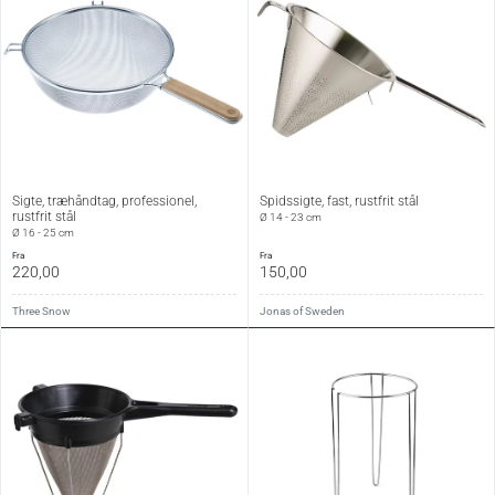
Sigte, træhåndtag, professionel,
Spidssigte, fast, rustfrit stål
rustfrit stål
Ø 14 - 23 cm
Ø 16 - 25 cm
fra
fra
220,00
150,00
Three Snow
Jonas of Sweden