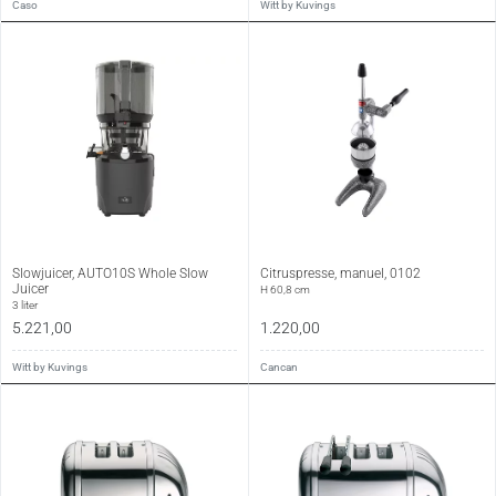
Caso
Witt by Kuvings
Slowjuicer, AUTO10S Whole Slow
Citruspresse, manuel, 0102
Juicer
H 60,8 cm
3 liter
5.221,00
1.220,00
Witt by Kuvings
Cancan