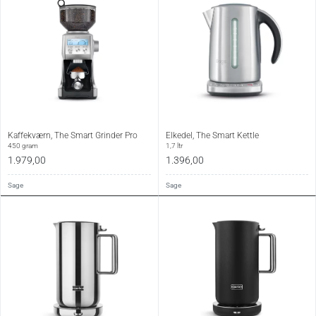
Kaffekværn, The Smart Grinder Pro
Elkedel, The Smart Kettle
450 gram
1,7 ltr
1.979,00
1.396,00
Sage
Sage