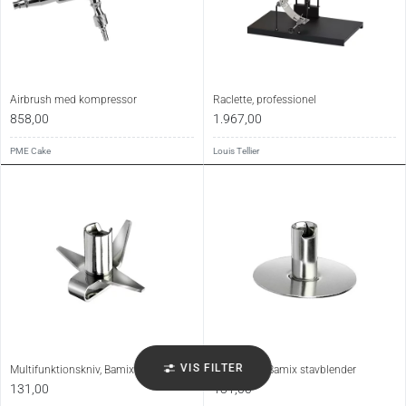
Airbrush med kompressor
Raclette, professionel
858,00
1.967,00
PME Cake
Louis Tellier
VIS FILTER
Multifunktionskniv, Bamix stavblender
Piskeskive, Bamix stavblender
131,00
131,00