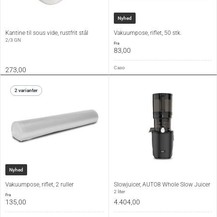
Nyhed
Kantine til sous vide, rustfrit stål
Vakuumpose, riflet, 50 stk.
2/3 GN
fra
83,00
Caso
273,00
2 varianter
Nyhed
Vakuumpose, riflet, 2 ruller
Slowjuicer, AUTO8 Whole Slow Juicer
2 liter
fra
135,00
4.404,00