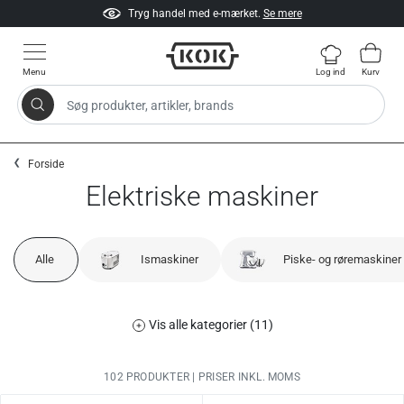
Tryg handel med e-mærket.
Se mere
Menu
Log ind
Kurv
Søg produkter, artikler, brands
Gå til indhold
Forside
Elektriske maskiner
Alle
Ismaskiner
Piske- og røremaskiner
Vis alle kategorier (11)
102 PRODUKTER | PRISER INKL. MOMS