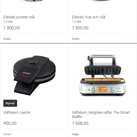
Elkedel, poleret stål
Elkedel, mat sort stål
1,2 liter
1,2 liter
1.900,00
1.900,00
Aarke
Aarke
Nyhed
Vaffeljern, hjerter
Vaffeljern, belgiske vafler, The Smart
Waffle
450,00
1.508,00
Cloer
Sage