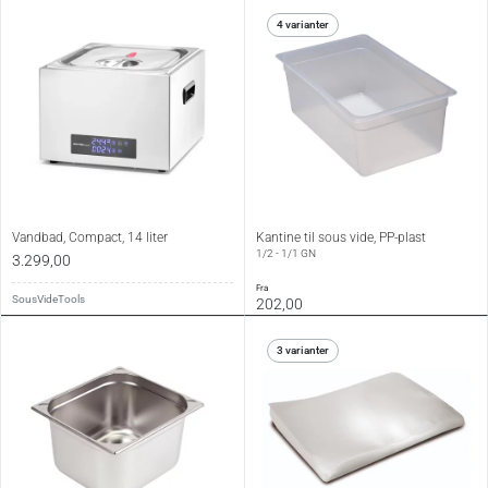
4 varianter
Vandbad, Compact, 14 liter
Kantine til sous vide, PP-plast
1/2 - 1/1 GN
3.299,00
fra
SousVideTools
202,00
3 varianter