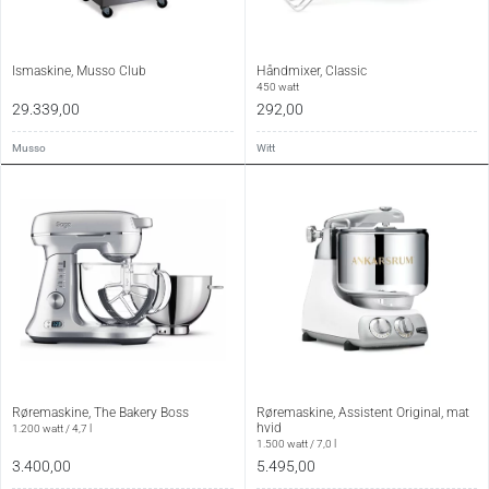
Ismaskine, Musso Club
Håndmixer, Classic
450 watt
29.339,00
292,00
Musso
Witt
Røremaskine, The Bakery Boss
Røremaskine, Assistent Original, mat
hvid
1.200 watt / 4,7 l
1.500 watt / 7,0 l
3.400,00
5.495,00