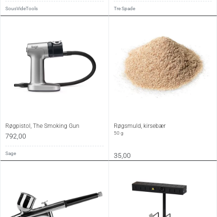
SousVideTools
Tre Spade
Røgpistol, The Smoking Gun
Røgsmuld, kirsebær
50 g
792,00
Sage
35,00