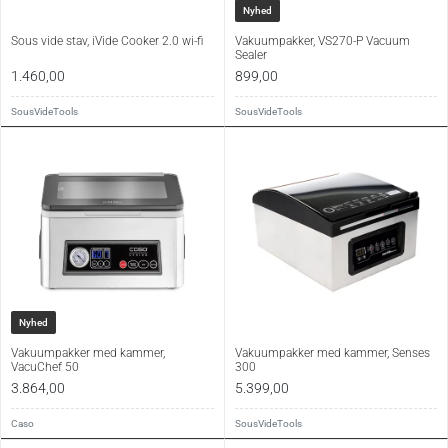
Nyhed
Sous vide stav, iVide Cooker 2.0 wi-fi
Vakuumpakker, VS270-P Vacuum
Sealer
1.460,00
899,00
SousVideTools
SousVideTools
Nyhed
Vakuumpakker med kammer,
Vakuumpakker med kammer, Senses
VacuChef 50
300
3.864,00
5.399,00
Caso
SousVideTools