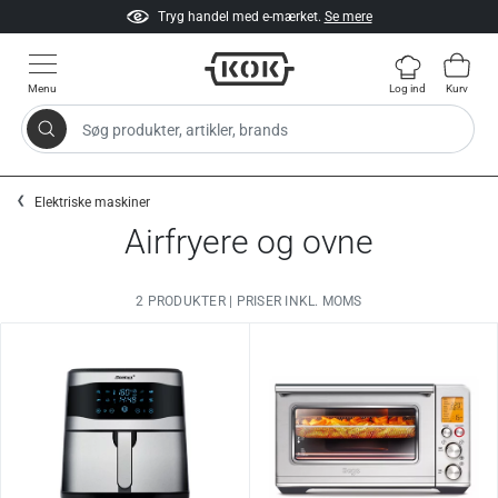
Tryg handel med e-mærket.
Se mere
Menu
Log ind
Kurv
Søg produkter, artikler, brands
Gå til indhold
Elektriske maskiner
Airfryere og ovne
2 PRODUKTER | PRISER INKL. MOMS