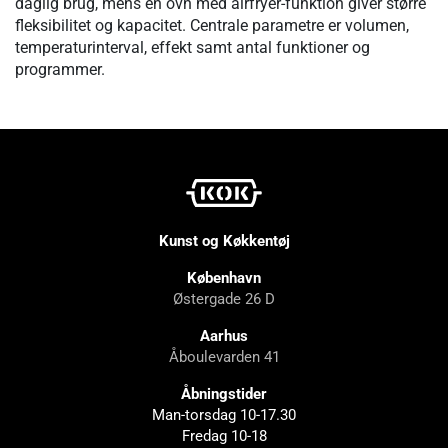
daglig brug, mens en ovn med airfryer-funktion giver større
fleksibilitet og kapacitet. Centrale parametre er volumen,
temperaturinterval, effekt samt antal funktioner og
programmer.
Kunst og Køkkentøj
København
Østergade 26 D
Aarhus
Åboulevarden 41
Åbningstider
Man-torsdag 10-17.30
Fredag 10-18