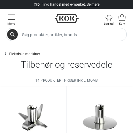
Tryg handel med e-mærket.
Se mere
Menu
Log ind
Kurv
Søg produkter, artikler, brands
Gå til indhold
Elektriske maskiner
Tilbehør og reservedele
14 PRODUKTER | PRISER INKL. MOMS