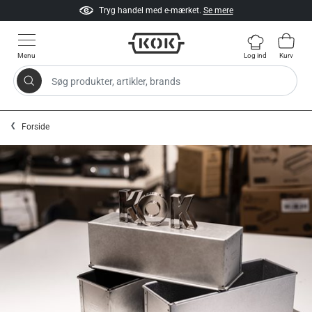
Tryg handel med e-mærket.
Se mere
Menu
Log ind
Kurv
Søg produkter, artikler, brands
Gå til indhold
Forside