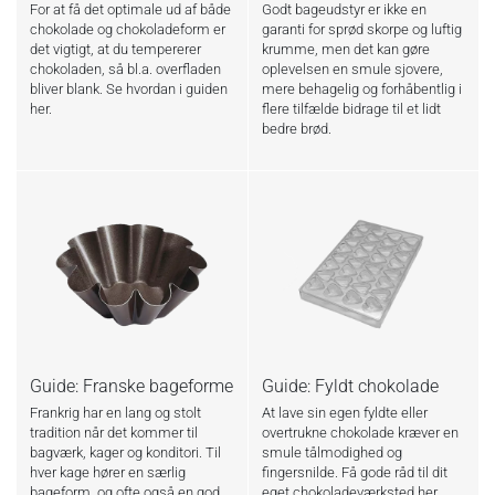
For at få det optimale ud af både
Godt bageudstyr er ikke en
chokolade og chokoladeform er
garanti for sprød skorpe og luftig
det vigtigt, at du tempererer
krumme, men det kan gøre
chokoladen, så bl.a. overfladen
oplevelsen en smule sjovere,
bliver blank. Se hvordan i guiden
mere behagelig og forhåbentlig i
her.
flere tilfælde bidrage til et lidt
bedre brød.
Guide: Franske bageforme
Guide: Fyldt chokolade
Frankrig har en lang og stolt
At lave sin egen fyldte eller
tradition når det kommer til
overtrukne chokolade kræver en
bagværk, kager og konditori. Til
smule tålmodighed og
hver kage hører en særlig
fingersnilde. Få gode råd til dit
bageform, og ofte også en god
eget chokoladeværksted her.