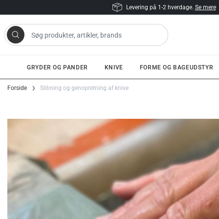
Levering på 1-2 hverdage.
Se mere
 artikler, brands
GRYDER OG PANDER
KNIVE
FORME OG BAGEUDSTYR
Gå til indhold
Forside
Slibning og genopretning af knive