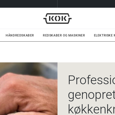
HÅNDREDSKABER
REDSKABER OG MASKINER
ELEKTRISKE
Professi
genopret
køkkenk