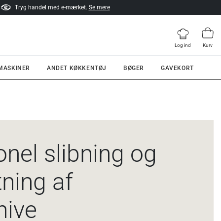
Tryg handel med e-mærket.
Se mere
Log ind
Kurv
 MASKINER
ANDET KØKKENTØJ
BØGER
GAVEKORT
onel slibning og
ning af
nive