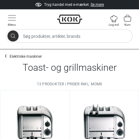
Tryg handel med e-mærket.
Se mere
Menu
Log ind
Kurv
Søg produkter, artikler, brands
Gå til indhold
Elektriske maskiner
Toast- og grillmaskiner
13 PRODUKTER | PRISER INKL. MOMS