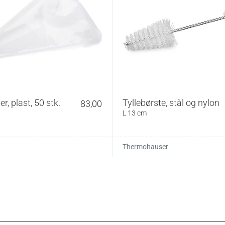
(afhængigt af variant).
 Op til 100 °C i 15 minutter / 70 °C i op til 2 timer.
varmt vand. Kan lejlighedsvis skylles med kogende
gt efter vask for at undgå lugt eller surhed. Anbring
flaske eller lignende, så luft kan cirkulere indvendigt,
r, plast, 50 stk.
Tyllebørste, stål og nylon
83,00
t.
L 13 cm
Thermohauser