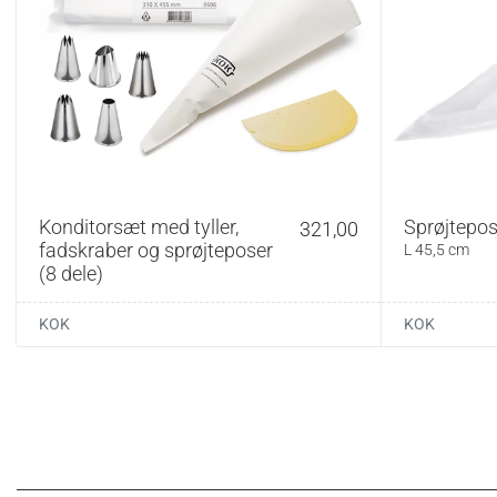
Specifikationer:
Længde: 25–55 cm 
Temperaturtolerance:
pH-område: 3–9
Vedligehold:
Vaskes i hånden i 
vand. Tørres grundi
gerne posen over en 
Konditorsæt med tyller,
Sprøjtepose
321,00
og lad den tørre hel
fadskraber og sprøjteposer
L 45,5 cm
(8 dele)
KOK
KOK