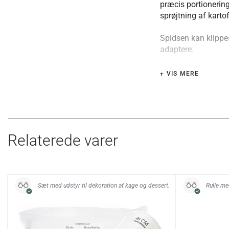
præcis portionering,
sprøjtning af kart
Spidsen kan klippes 
adaptere.
Særlige fordele ell
+ VIS MERE
Bliver blødere og m
46 og 55 cm) har f
større mængder og 
fedt og kan anvend
Materiale og konst
Relaterede varer
Fremstillet i bomu
Udstyret med tops
tekstilets fleksibi
rengøringsvenlighe
Sæt med udstyr til dekoration af kage og dessert.
Rulle me
Kompatibilitet:
Kan anvendes med ty
tilpasses ved at kli