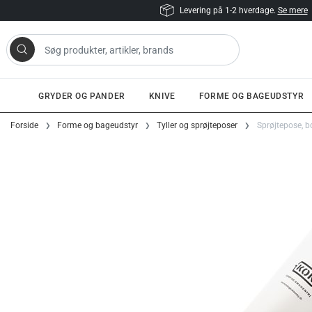
Levering på 1-2 hverdage.
Se mere
 artikler, brands
GRYDER OG PANDER
KNIVE
FORME OG BAGEUDSTYR
Gå til indhold
Forside
Forme og bageudstyr
Tyller og sprøjteposer
Sprøjtepose, 