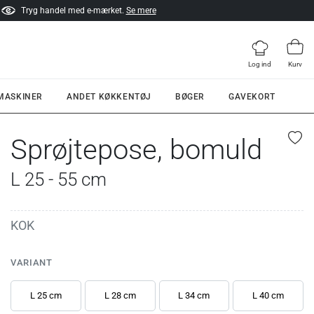
Tryg handel med e-mærket.
Se mere
Log ind
Kurv
 MASKINER
ANDET KØKKENTØJ
BØGER
GAVEKORT
Sprøjtepose, bomuld
L 25 - 55 cm
KOK
VARIANT
L 25 cm
L 28 cm
L 34 cm
L 40 cm