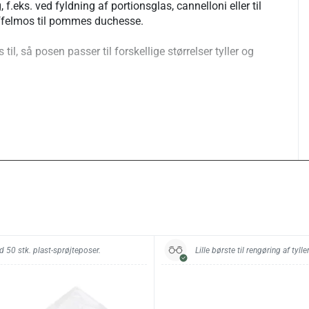
 f.eks. ved fyldning af portionsglas, cannelloni eller til
offelmos til pommes duchesse.
til, så posen passer til forskellige størrelser tyller og
er tips:
ere fleksibel ved brug og vask. De større modeller (40,
orstærket, dobbeltlagt spids for øget holdbarhed ved
hårdere masser. Den er modstandsdygtig over for
es til fødevarer med pH-værdi mellem 3 og 9.
ruktion:
ld med indvendig belægning af PUR-plast (polyuretan).
øm og ophængsstrop. Konstruktionen kombinerer
litet med plastbelægningens tæthed og
d.
d 50 stk. plast-sprøjteposer.
Lille børste til rengøring af tyller
ller og adaptere i forskellige størrelser. Spidsen
ppe i materialet.