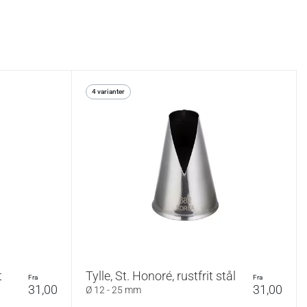
4 varianter
t
Tylle, St. Honoré, rustfrit stål
fra
fra
31,00
31,00
Ø 12 - 25 mm