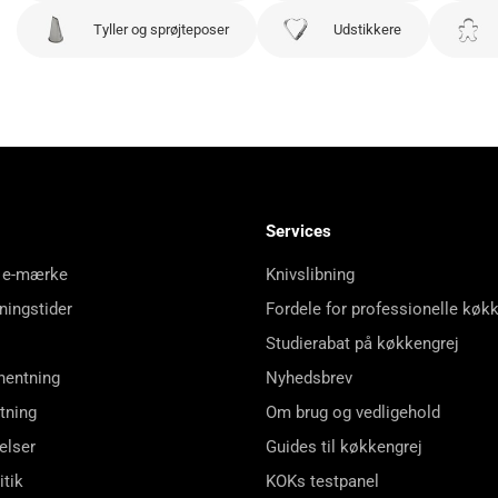
Tyller og sprøjteposer
Udstikkere
Services
 e-mærke
Knivslibning
ningstider
Fordele for professionelle køk
Studierabat på køkkengrej
hentning
Nyhedsbrev
tning
Om brug og vedligehold
elser
Guides til køkkengrej
itik
KOKs testpanel