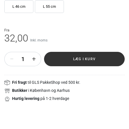
L 46 cm
L 55 cm
fra
32,00
Inkl. moms
+
LÆG I KURV
Fri fragt
til GLS PakkeShop ved 500 kr.
Butikker
i København og Aarhus
Hurtig levering
på 1-2 hverdage