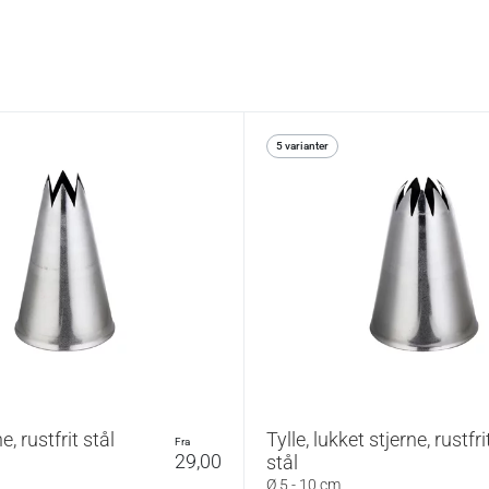
5 varianter
ne, rustfrit stål
Tylle, lukket stjerne, rustfri
fra
29,00
stål
Ø 5 - 10 cm