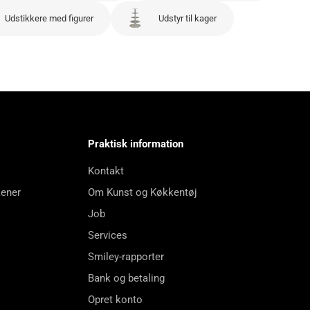
Udstikkere med figurer
Udstyr til kager
Praktisk information
Kontakt
kener
Om Kunst og Køkkentøj
Job
Services
Smiley-rapporter
Bank og betaling
Opret konto