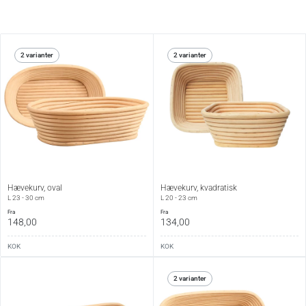
2 varianter
2 varianter
Hævekurv, oval
Hævekurv, kvadratisk
L 23 - 30 cm
L 20 - 23 cm
fra
fra
148,00
134,00
KOK
KOK
2 varianter