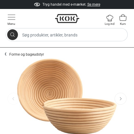
Tryg handel med e-mærket.
Se mere
Menu
Log ind
Kurv
Søg produkter, artikler, brands
Gå til indhold
Forme og bageudstyr