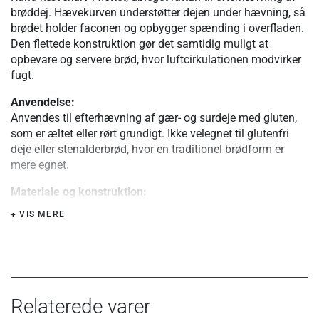
brøddej. Hævekurven understøtter dejen under hævning, så
brødet holder faconen og opbygger spænding i overfladen.
Den flettede konstruktion gør det samtidig muligt at
opbevare og servere brød, hvor luftcirkulationen modvirker
fugt.
Anvendelse:
Anvendes til efterhævning af gær- og surdeje med gluten,
som er æltet eller rørt grundigt. Ikke velegnet til glutenfri
deje eller stenalderbrød, hvor en traditionel brødform er
mere egnet.
Materiale og konstruktion:
Fremstillet af ubleget rattan (en kraftig græsart), flettet i en
+ VIS MERE
fast og formstabil konstruktion. Materialets struktur giver
let luftcirkulation og bidrager til, at brødet bevarer sin form
under hævning.
Brug i ovn:
Anvendes ikke til bagning og må ikke bruges i ovn. Kurven
Relaterede varer
er udelukkende til hævning af dej før bagning.