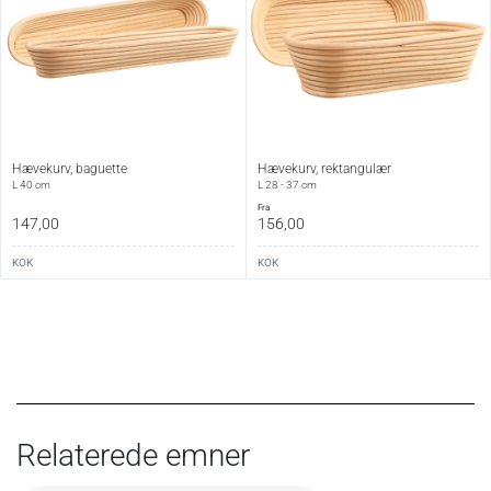
Hævekurv, baguette
Hævekurv, rektangulær
L 40 cm
L 28 - 37 cm
fra
147,00
156,00
KOK
KOK
Relaterede emner