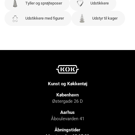
Tyller og sprøjteposer
Udstikkere
Udstikkere med figurer
Udstyr til kager
Kunst og Køkkentøj
København
Østergade 26 D
Aarhus
Åboulevarden 41
Åbningstider