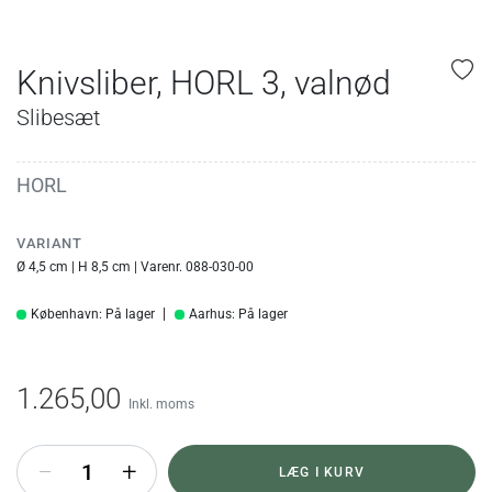
Knivsliber, HORL 3, valnød
Slibesæt
HORL
VARIANT
Ø 4,5 cm | H 8,5 cm | Varenr. 088-030-00
København: På lager
Aarhus: På lager
1.265,00
Inkl. moms
+
LÆG I KURV