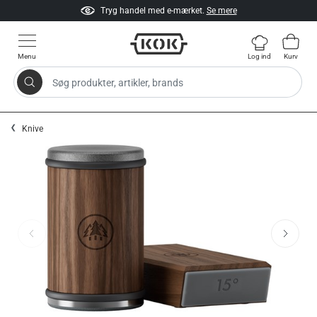
Tryg handel med e-mærket.
Se mere
Menu
Log ind
Kurv
Søg produkter, artikler, brands
Gå til indhold
Knive