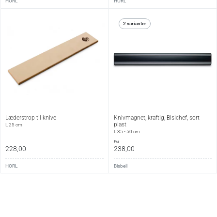
HORL
HORL
2 varianter
Læderstrop til knive
Knivmagnet, kraftig, Bisichef, sort
plast
L 25 cm
L 35 - 50 cm
fra
228,00
238,00
HORL
Bisbell