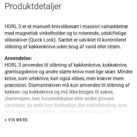
Produktdetaljer
HORL 3 er et manuelt knivslibesæt i massivt valnøddetræ
med magnetisk vinkelholder og to roterende, udskiftelige
slibeskiver (Quick Lock). Sættet er udviklet til kontrolleret
slibning af køkkenknive uden brug af vand eller strøm.
Anvendelse:
HORL 3 anvendes til slibning af køkkenknive, kokkeknive,
grøntsagsknive og andre større knive med lige skær. Mindre
knive, som urteknive, kan også slibes, men kræver mere
præcision. Diamantskiven må kun anvendes til slibning af
køkken- og kokkeknive og må ikke bruges til sakse,
stemmejern, leer, haveredskaber eller andre grovere
værktøjer, da dette kan beskadige den nikkelbinding, som
diamanterne er indlejret i. Sliberen er ikke egnet til
brødknive, bølgeknive eller meget fleksible knive. Ved
+ VIS MERE
slibning af japanske knive med asymmetrisk slibning skal
de oprindelige vinkler bevares.