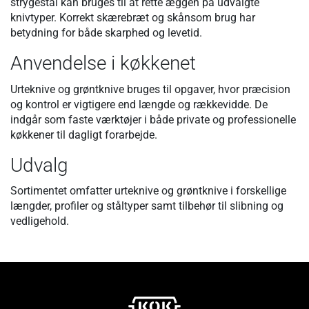
strygestål kan bruges til at rette æggen på udvalgte
knivtyper. Korrekt skærebræt og skånsom brug har
betydning for både skarphed og levetid.
Anvendelse i køkkenet
Urteknive og grøntknive bruges til opgaver, hvor præcision
og kontrol er vigtigere end længde og rækkevidde. De
indgår som faste værktøjer i både private og professionelle
køkkener til dagligt forarbejde.
Udvalg
Sortimentet omfatter urteknive og grøntknive i forskellige
længder, profiler og ståltyper samt tilbehør til slibning og
vedligehold.