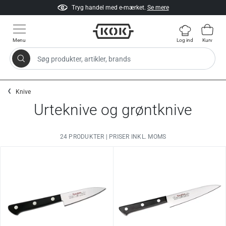
Tryg handel med e-mærket.
Se mere
Menu
Log ind
Kurv
Søg produkter, artikler, brands
Gå til indhold
Knive
Urteknive og grøntknive
24 PRODUKTER | PRISER INKL. MOMS