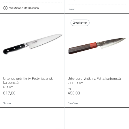
Vis Misono UX10 serien
Suisin
2 varianter
Urte- og grøntkniv, Petty, japansk
Urte- og grøntkniv, Petty, karbonstål
karbonstål
L 11 - 15 cm
L 15 cm
fra
817,00
453,00
Suisin
Dao Vua