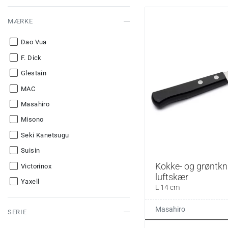
MÆRKE
Dao Vua
F. Dick
Glestain
MAC
Masahiro
Misono
Seki Kanetsugu
Suisin
Kokke- og grøntkni
Victorinox
luftskær
Yaxell
L 14 cm
Masahiro
SERIE