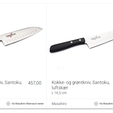
v, Santoku,
Kokke- og grøntkniv, Santoku,
457,00
luftskær
L 16,5 cm
Masahiro
Vis Masahiro Mamacut serien
Vis Masahir