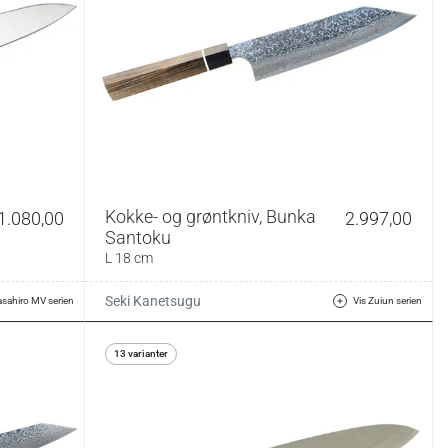
Kokke- og grøntkniv, Bunka
1.080,00
2.997,00
Santoku
L 18 cm
Seki Kanetsugu
asahiro MV serien
Vis Zuiun serien
13 varianter