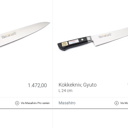
Kokkekniv, Gyuto
1.472,00
L 24 cm
Masahiro
Vis Masahiro Pro serien
Vis Ma