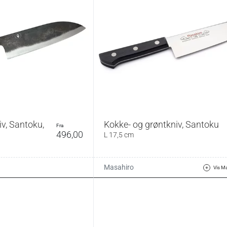
v, Santoku,
Kokke- og grøntkniv, Santoku
fra
496,00
L 17,5 cm
Masahiro
Vis M