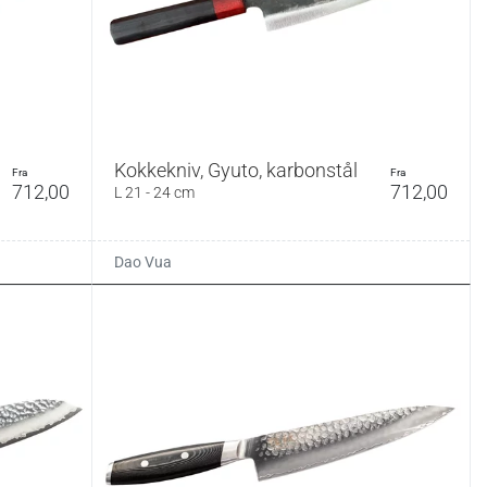
Kokkekniv, Gyuto, karbonstål
fra
fra
712,00
712,00
L 21 - 24 cm
Dao Vua