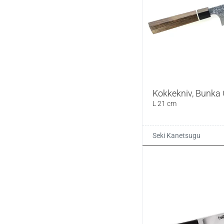
Kokkekniv, Bunka
L 21 cm
Seki Kanetsugu