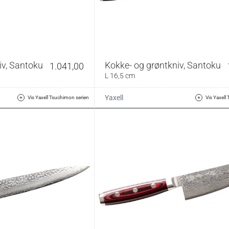
iv, Santoku
Kokke- og grøntkniv, Santoku
1.041,00
L 16,5 cm
Yaxell
Vis Yaxell Tsuchimon serien
Vis Yaxell