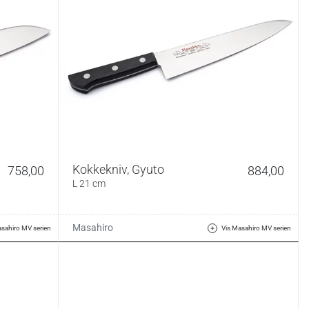
Kokkekniv, Gyuto
758,00
884,00
L 21 cm
Masahiro
asahiro MV serien
Vis Masahiro MV serien