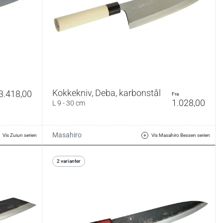
Kokkekniv, Deba, karbonstål
3.418,00
fra
1.028,00
L 9 - 30 cm
Masahiro
Vis Zuiun serien
Vis Masahiro Bessen serien
2 varianter