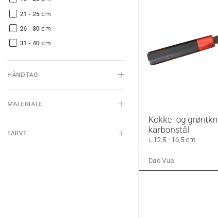
21 - 25 cm
26 - 30 cm
31 - 40 cm
HÅNDTAG
MATERIALE
Kokke- og grøntkni
karbonstål
FARVE
L 12,5 - 16,5 cm
Dao Vua