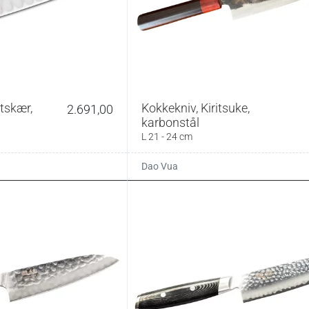
tskær,
Kokkekniv, Kiritsuke,
2.691,00
karbonstål
L 21 - 24 cm
Dao Vua