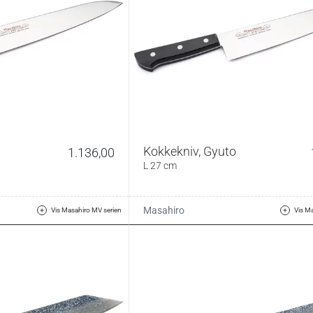
Kokkekniv, Gyuto
1.136,00
L 27 cm
Masahiro
Vis Masahiro MV serien
Vis M