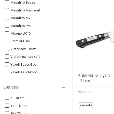
Masahiro Bessen
Masahiro Mamacut
Masahiro MV
Masahiro Pro
Misono UX10
Premier Plus
Victorinox Fibrox
Victorinox træskaft
Yaxell Super Gou
Yaxell Tsuchimon
Kokkekniv, Gyuto
Zuiun
L 21 cm
LÆNGDE
Masahiro
6 - 10 cm
2 varianter
11 - 15 cm
16 - 20 cm