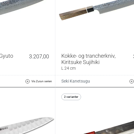
 Gyuto
Kokke- og trancherkniv,
3.207,00
Kiritsuke Sujihiki
L 24 cm
Seki Kanetsugu
Vis Zuiun serien
2 varianter