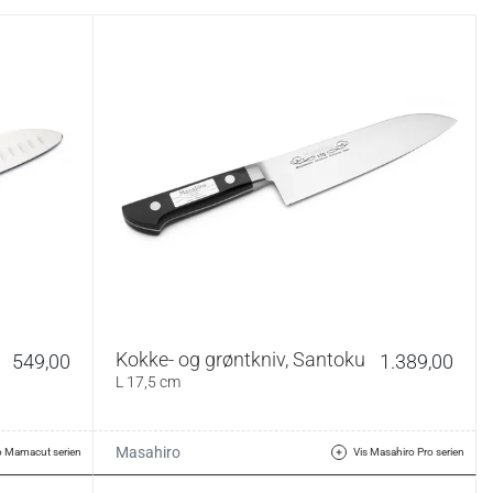
Kokke- og grøntkniv, Santoku
549,00
1.389,00
L 17,5 cm
Masahiro
o Mamacut serien
Vis Masahiro Pro serien