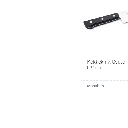
Kokkekniv, Gyuto
L 24 cm
Masahiro