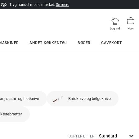
Tryg handel med e-mærket.
Se mere
Log ind
Kurv
 MASKINER
ANDET KØKKENTØJ
BØGER
GAVEKORT
e-, sushi- og filetknive
Brødknive og bølgeknive
kærebrætter
SORTER EFTER: