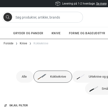
Levering på 1-2 hverdage.
Se mere
 artikler, brands
GRYDER OG PANDER
KNIVE
FORME OG BAGEUDSTYR
Gå til indhold
Forside
Knive
Kokkeknive
Alle
Kokkeknive
Urteknive og g
Småk
SKJUL FILTER