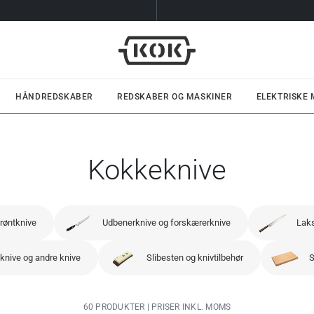
HÅNDREDSKABER
REDSKABER OG MASKINER
ELEKTRISKE
Kokkeknive
røntknive
Udbenerknive og forskærerknive
Laks
nive og andre knive
Slibesten og knivtilbehør
S
60 PRODUKTER | PRISER INKL. MOMS