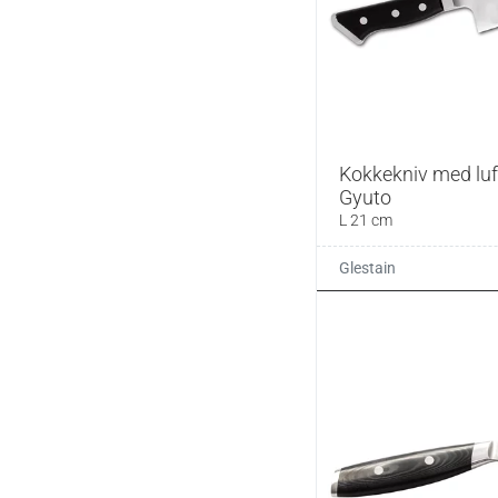
Kokkekniv med luf
Gyuto
L 21 cm
Glestain