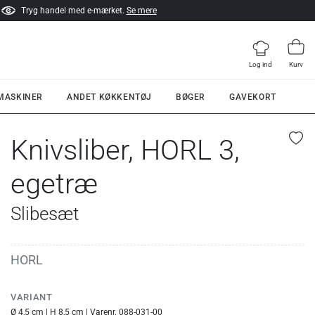
Tryg handel med e-mærket.
Se mere
Log ind
Kurv
 MASKINER
ANDET KØKKENTØJ
BØGER
GAVEKORT
Knivsliber, HORL 3,
egetræ
Slibesæt
HORL
VARIANT
Ø 4,5 cm | H 8,5 cm | Varenr. 088-031-00