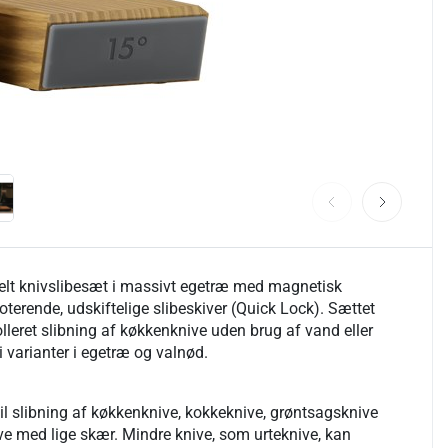
lt knivslibesæt i massivt egetræ med magnetisk
roterende, udskiftelige slibeskiver (Quick Lock). Sættet
rolleret slibning af køkkenknive uden brug af vand eller
 varianter i egetræ og valnød.
l slibning af køkkenknive, kokkeknive, grøntsagsknive
ve med lige skær. Mindre knive, som urteknive, kan