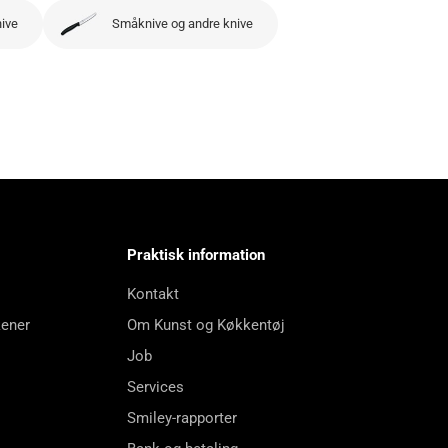
nive
Småknive og andre knive
Praktisk information
Kontakt
kener
Om Kunst og Køkkentøj
Job
Services
Smiley-rapporter