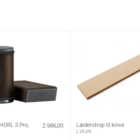
g vinkelholder med en tør eller let fugtig klud. Der
 under slibningen. Opbevar slibeskiver tørt og undgå
ægningerne.
ndelse:
ejet firma grundlagt i 2016 med base i Schwarzwald i
skland. Virksomheden anvender lokale materialer i
nder træ og metal fra regionen.
HORL knivslibere
→
 HORL 3 Pro,
Læderstrop til knive
2.986,00
L 25 cm