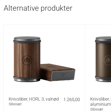
Alternative produkter
Vedligehold:
Aftør slibeapparat o
anvendes ikke vand
slag mod slibebel
Producent og opri
HORL er et familie
det sydvestlige Ty
produktionen, heru
Se vores
guide til 
Knivsliber, HORL 3, valnød
Knivsliber,
1.265,00
aluminium
Slibesæt
Slibesæt