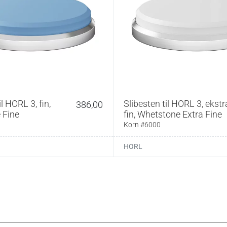
ielle diamanter (korn #400), og den anden er keramisk
lholderen er fremstillet i træ med silikonebelægning i
er og har kraftige magneter, som fastholder kniven
ingen. Quick Lock-systemet gør det muligt at udskifte
t enkelt drej.
er tips:
0 til grundslibning og keramisk skive #1000 til
il HORL 3, fin,
Slibesten til HORL 3, ekstr
386,00
 Fine
fin, Whetstone Extra Fine
skning anbefales primært brug af den fine skive; ved
er beskadigede æg startes med den grove skive.
Korn #6000
r kun beregnet til køkkenknive; misbrug kan beskadige
HORL
er og læderstrop kan tilkøbes.
tion medfølger.
 slibeapparat med to roterende slibeskiver (korn #400
keramisk) og en magnetisk vinkelholder med faste
0°. Quick Lock-system for hurtig udskiftning af skiver.