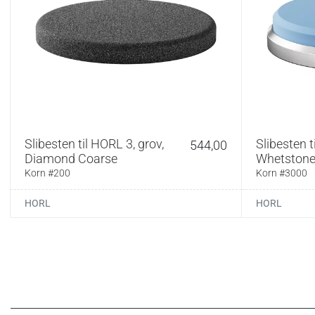
belagt med industr
(korn #1000). Vinke
de markerede vinkl
sikkert under slibn
slibeskiverne med e
Særlige fordele ell
Diamantskive #40
finslibning.
Slibesten til HORL 3, grov,
Slibesten t
544,00
Diamond Coarse
Whetstone
Ved hyppig opfri
meget sløve ell
Korn #200
Korn #3000
Diamantskiven e
HORL
HORL
nikkelbindingen.
Ekstra slibeskiv
Udførlig instruk
Specifikationer:
Sættet består af et
diamant og #1000 
vinkler på 15° og 2