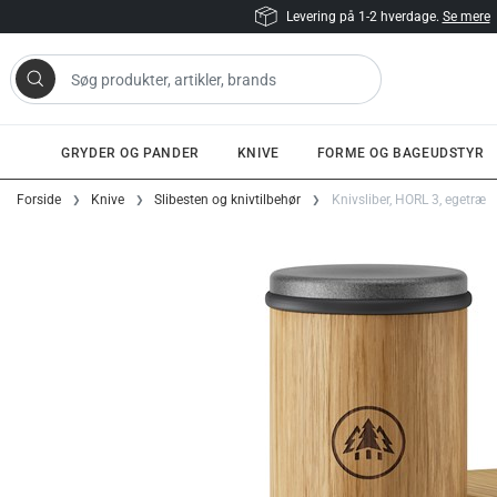
Levering på 1-2 hverdage.
Se mere
 artikler, brands
GRYDER OG PANDER
KNIVE
FORME OG BAGEUDSTYR
Gå til indhold
Forside
Knive
Slibesten og knivtilbehør
Knivsliber, HORL 3, egetræ