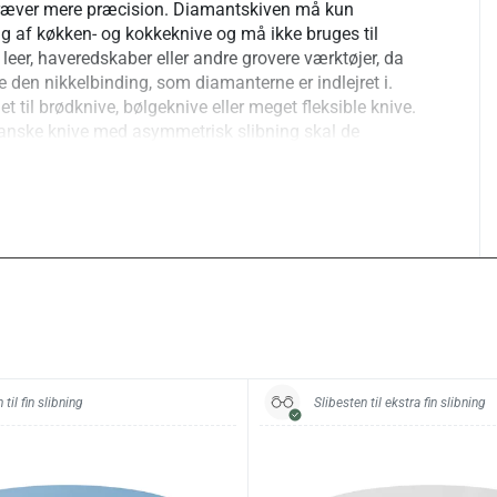
kræver mere præcision. Diamantskiven må kun
ng af køkken- og kokkeknive og må ikke bruges til
leer, haveredskaber eller andre grovere værktøjer, da
 den nikkelbinding, som diamanterne er indlejret i.
et til brødknive, bølgeknive eller meget fleksible knive.
panske knive med asymmetrisk slibning skal de
 bevares.
i HORL minder om japanske slibesten, men
endt: Med slibesten føres kniven over stenen, mens
 over kniven. Traditionelle slibesten kan give de
r, men kræver øvelse og erfaring. HORL-knivsliberen
ge og kan i mange tilfælde levere resultater, der er
især for brugere uden rutine i slibning på sten.
 til fin slibning
Slibesten til ekstra fin slibning
ruktion:
cylindrisk opbygget med en kerne af massivt egetræ og
er monteret på kuglelejer. Trædelen er udført i massivt
re farvetone og markant åretegning. Den ene skive er