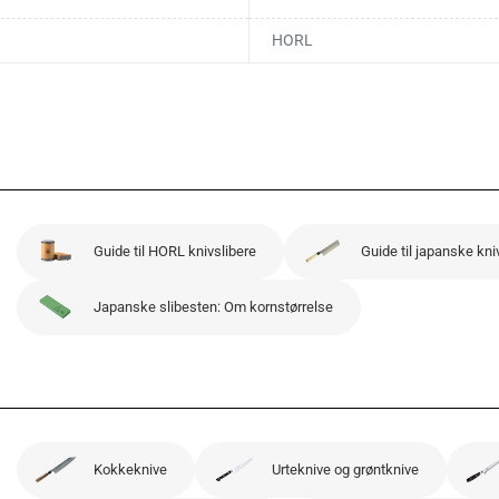
HORL
Guide til HORL knivslibere
Guide til japanske kni
Japanske slibesten: Om kornstørrelse
Kokkeknive
Urteknive og grøntknive