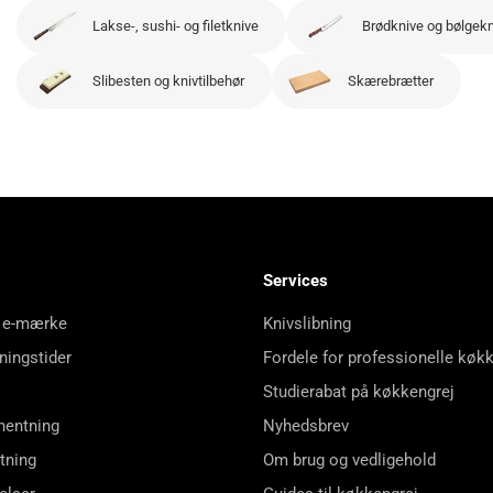
Lakse-, sushi- og filetknive
Brødknive og bølgek
Slibesten og knivtilbehør
Skærebrætter
Services
 e-mærke
Knivslibning
ningstider
Fordele for professionelle køk
Studierabat på køkkengrej
hentning
Nyhedsbrev
tning
Om brug og vedligehold