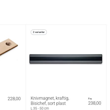
2 varianter
Knivmagnet, kraftig,
228,00
fra
238,00
Bisichef, sort plast
L 35 - 50 cm