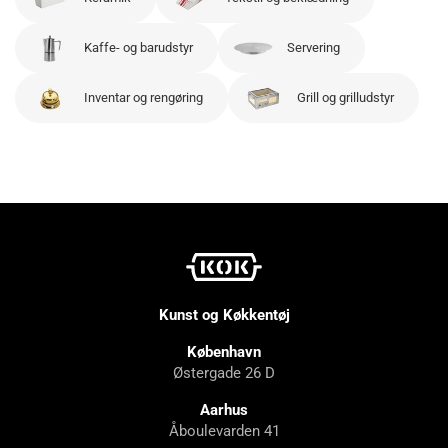
Kaffe- og barudstyr
Servering
Inventar og rengøring
Grill og grilludstyr
Kunst og Køkkentøj
København
Østergade 26 D
Aarhus
Åboulevarden 41