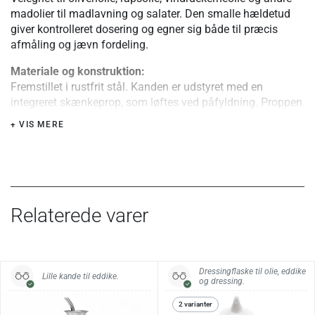
madolier til madlavning og salater. Den smalle hældetud
giver kontrolleret dosering og egner sig både til præcis
afmåling og jævn fordeling.
Materiale og konstruktion:
Fremstillet i rustfrit stål. Kanden er udstyret med en
integreret skænkeprop, som løftes ved påfyldning. Proppen
har en smal hældetud samt et lufthul, der sikrer en jævn
+ VIS MERE
strøm. Kraven omkring åbningen opsamler overskydende
dråber.
Særlige fordele eller tips:
Anti-dryp-konstruktionen reducerer spild og fedtede
overflader ved daglig brug.
Relaterede varer
Højde og rummål:
H 18 cm
0,25 l
Dressingflaske til olie, eddike
Lille kande til eddike.
og dressing.
H 23 cm
0,50 l
2 varianter