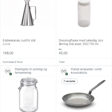
H 26 cm
0,75 l
H 28 cm
1,00 l
Vedligehold:
Rengøres ved at tilsætte en smule kaffegrums og lunkent
Eddikekande, rustfrit stål
Dressingflaske med lukkelåg, stor
vand, ryste kanden grundigt og skylle efter med rent vand.
åbning, klar plast, 500/750 ml
0,25 ltr
Lad kanden tørre med bunden opad.
fra
168,00
45,00
Guimaraes E Rosa
Traex
Patentglas til syltning og
Fransk jernpande i solid
fermentering.
konstruktion.
7 varianter