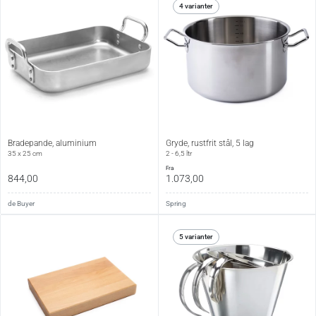
4 varianter
Bradepande, aluminium
Gryde, rustfrit stål, 5 lag
35 x 25 cm
2 - 6,5 ltr
fra
844,00
1.073,00
de Buyer
Spring
5 varianter