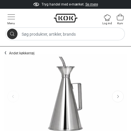
Tryg handel med e-mærket.
Se mere
Menu
Log ind
Kurv
Søg produkter, artikler, brands
Gå til indhold
Andet køkkentøj