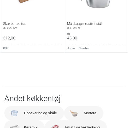
Skærebræt, træ
Målebæger, rustfrit stål
30 x 20 cm
0,1 - 2,0 ltr
fra
312,00
45,00
KOK
Jonas of Sweden
Andet køkkentøj
Opbevaring og skåle
Mortere
Keramik
Tekstil og beklædning