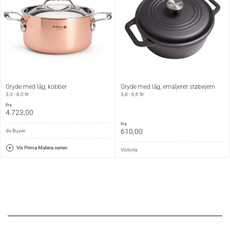
Gryde med låg, kobber
Gryde med låg, emaljeret støbejern
3,3 - 8,0 ltr
3,8 - 6,6 ltr
fra
4.723,00
fra
610,00
de Buyer
Vis Prima Matera serien
Victoria