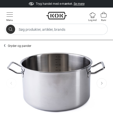
Tryg handel med e-mærket.
Se mere
Menu
Log ind
Kurv
Søg produkter, artikler, brands
Gå til indhold
Gryder og pander