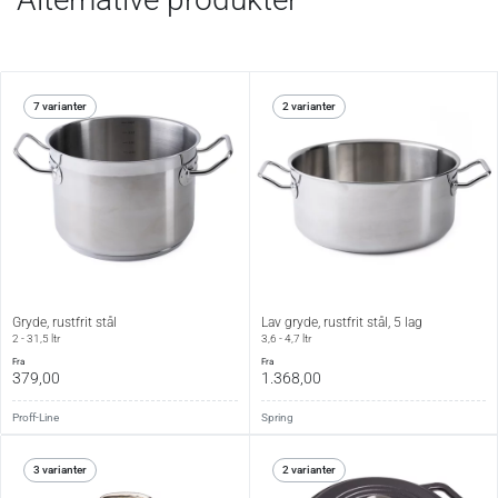
helt billige, men efter vores vurdering pengene værd,
hvis man ønsker en gryde, der fungerer optimalt i
mange år.
7 varianter
2 varianter
Se alt fra Spring
→
Gryde, rustfrit stål
Lav gryde, rustfrit stål, 5 lag
2 - 31,5 ltr
3,6 - 4,7 ltr
fra
fra
379,00
1.368,00
Proff-Line
Spring
3 varianter
2 varianter