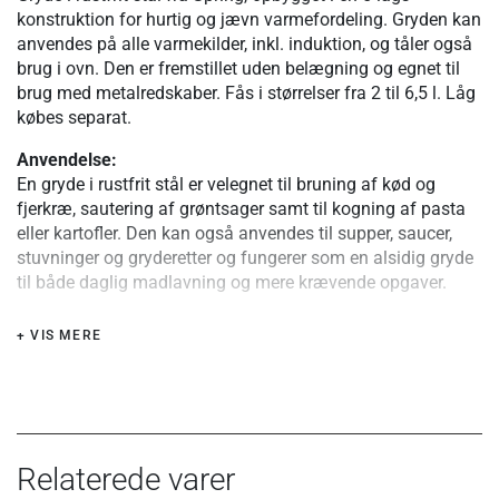
konstruktion for hurtig og jævn varmefordeling. Gryden kan
anvendes på alle varmekilder, inkl. induktion, og tåler også
brug i ovn. Den er fremstillet uden belægning og egnet til
brug med metalredskaber. Fås i størrelser fra 2 til 6,5 l. Låg
købes separat.
Anvendelse:
En gryde i rustfrit stål er velegnet til bruning af kød og
fjerkræ, sautering af grøntsager samt til kogning af pasta
eller kartofler. Den kan også anvendes til supper, saucer,
stuvninger og gryderetter og fungerer som en alsidig gryde
til både daglig madlavning og mere krævende opgaver.
Materiale og konstruktion:
+ VIS MERE
Gryden er opbygget i en 5-lags konstruktion bestående af
tre lag aluminium, hver på ca. 0,5 mm, indkapslet mellem
to lag magnetisk rustfrit stål. Aluminiumlagene går hele
vejen op ad grydens sider og sikrer hurtig og jævn
varmefordeling i både bund og sider. Den lukkede
hældekant giver præcis hældning og reducerer risikoen for
Relaterede varer
korrosion. Håndtagene er fastgjort med punktsvejsning og