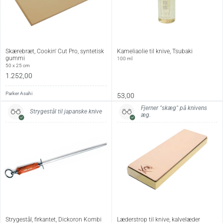
Knivblad: 15 cm
Hele kniven: 26,5
Konstruktion:
Skærebræt, Cookin' Cut Pro, syntetisk
Kameliaolie til knive, Tsubaki
gummi
100 ml
Fuldskæftet
50 x 25 cm
1.252,00
Blad:
Parker Asahi
53,00
Materiale: MBS-26 rustfrit stål (molybdæn-vanadium)
Fjerner "skæg" på knivens
Hårdhed, Rockwell C: 58-59 HRC
Strygestål til japanske knive
æg.
Slibning, æg: 70/30
Slibning, sværhedsgrad: Mellem
Skæfte:
Materiale: Sort pakkatræ (lamineret træ)
Påhæftning: 3 nitter
Bolster: Nej
Vedligehold:
Strygestål, firkantet, Dickoron Kombi
Læderstrop til knive, kalvelæder