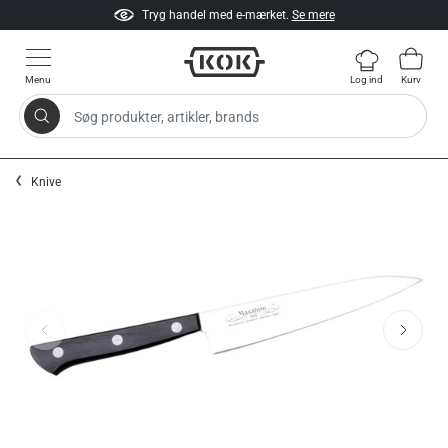
Tryg handel med e-mærket.
Se mere
Menu
Log ind
Kurv
Søg produkter, artikler, brands
Gå til indhold
Knive