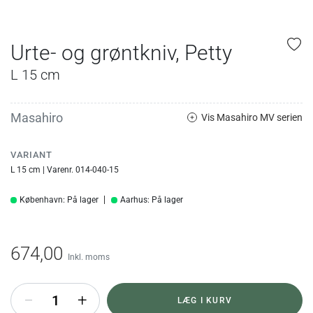
Urte- og grøntkniv, Petty
L 15 cm
Masahiro
Vis Masahiro MV serien
VARIANT
L 15 cm | Varenr. 014-040-15
København: På lager
Aarhus: På lager
674,00
Inkl. moms
+
LÆG I KURV