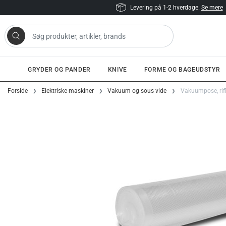
Levering på 1-2 hverdage.
Se mere
 artikler, brands
GRYDER OG PANDER
KNIVE
FORME OG BAGEUDSTYR
Gå til indhold
Forside
Elektriske maskiner
Vakuum og sous vide
Vakuumpose, rifle