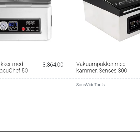
Ca. 150 μm
vide)
Op til 100 °C (maks. 8 timer)
Op til 70 °C
Riflet struktur, beskytter mod frostskader
Passer til de fleste vakuumpakkere
BPA-frit plast
kker med
Vakuumpakker med
3.864,00
acuChef 50
kammer, Senses 300
bevares tørt og rent.
SousVideTools