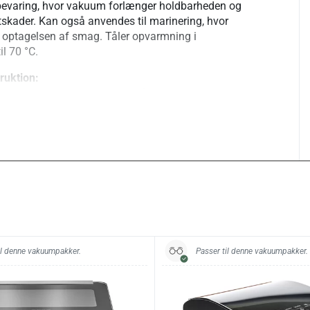
bevaring, hvor vakuum forlænger holdbarheden og
tskader. Kan også anvendes til marinering, hvor
optagelsen af smag. Tåler opvarmning i
l 70 °C.
ruktion:
rit plast med en folietykkelse på ca. 150 μm. Den riflede
naler sikrer effektiv luftudtrækning og tæt forsegling.
st og egnet til både nedfrysning og opvarmning.
er tips:
et muligt at tilpasse posens længde præcist til
ede struktur gør rullerne velegnede til vakuumpakkere
ialet er stærkt og kan anvendes til råvarer med
 etiketter til mærkning af indhold, dato og vægt.
il denne vakuumpakker.
Passer til denne vakuumpakker.
20 × 600 cm, 27,5 × 600 cm
2 ruller (a 6 meter)