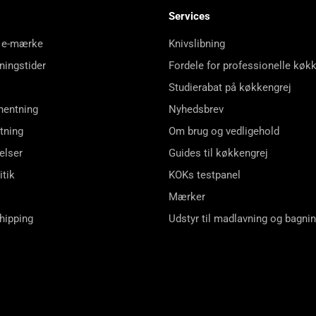
Services
 e-mærke
Knivslibning
ningstider
Fordele for professionelle køk
Studierabat på køkkengrej
hentning
Nyhedsbrev
tning
Om brug og vedligehold
elser
Guides til køkkengrej
itik
KOKs testpanel
Mærker
shipping
Udstyr til madlavning og bagni