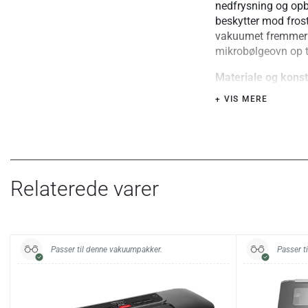
nedfrysning og op
beskytter mod fros
vakuumet fremmer 
mikrobølgeovn op ti
Materiale og konst
Fremstillet i BPA-f
+ VIS MERE
struktur med luftka
Materialet er robu
Særlige fordele ell
Rulleformatet gør d
indholdet. Den rifl
Relaterede varer
uden kammer. Mater
kanter. Leveres med
Specifikationer:
Passer til denne vakuumpakker.
Passer t
Størrelser
Antal