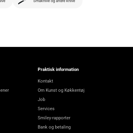
nive
Småknive og andre knive
Praktisk information
Kontakt
kener
Om Kunst og Køkkentøj
Job
Services
Smiley-rapporter
Bank og betaling