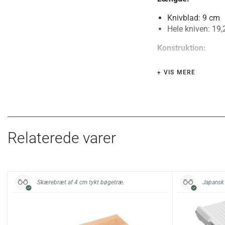
Knivblad: 9 cm
Hele kniven: 19
Konstruktion:
Fuldskæftet
+ VIS MERE
Blad:
Materiale: Rustf
Hårdhed, Rockwe
Slibning, æg: 5
Relaterede varer
Slibning, sværh
Skæfte:
Materiale: Sort 
Skærebræt af 4 cm tykt bøgetræ.
Japansk 
Påhæftning: 3 nitt
Bolster: Ja