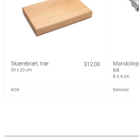
Vedligehold:
Vask aldrig din kni
skæftet. Rengør og t
kniven liggende i 
at forkert pleje vil 
slibemaskiner og st
Strygning og slibn
Vi rådgiver gerne om
bedst til din kniv. 
Skærebræt, træ
Mandolinje
312,00
vores erfarne knivs
64
30 x 20 cm
B 6,4 cm
KOK
Benriner