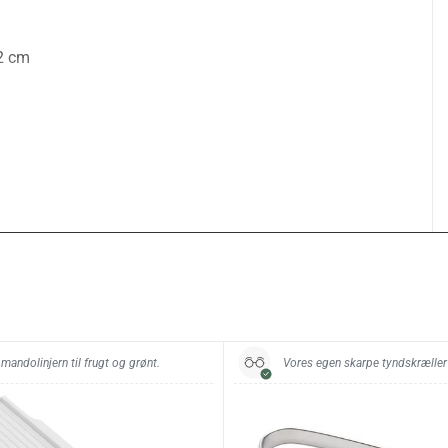
,2 cm
rit stål, X50CrMoV15
ll C: 56 HRC
0/50 – kan bruges med højre og venstre hånd
edsgrad: Mellem
kunststof, POM-plast
mandolinjern til frugt og grønt.
Vores egen skarpe tyndskræller
er i rustfrit stål