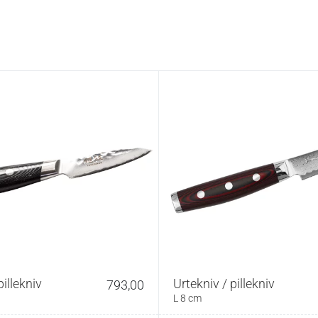
pillekniv
Urtekniv / pillekniv
793,00
L 8 cm