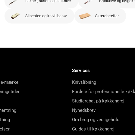
Lakse-, sushi- og filetknive
Brødknive og bølgek
Slibesten og knivtilbehør
Skærebrætter
Services
 e-mærke
Knivslibning
ningstider
Fordele for professionelle køk
Studierabat på køkkengrej
hentning
Nyhedsbrev
tning
Om brug og vedligehold
elser
Guides til køkkengrej