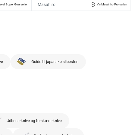
Masahiro
axell Super Gou serien
Vis Masahiro Pro serien
ve
Guide til japanske slibesten
Udbenerknive og forskærerknive