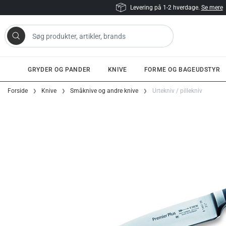
Levering på 1-2 hverdage.
Se mere
 artikler, brands
GRYDER OG PANDER
KNIVE
FORME OG BAGEUDSTYR
Gå til indhold
Forside
Knive
Småknive og andre knive
Urtekniv / pillekniv