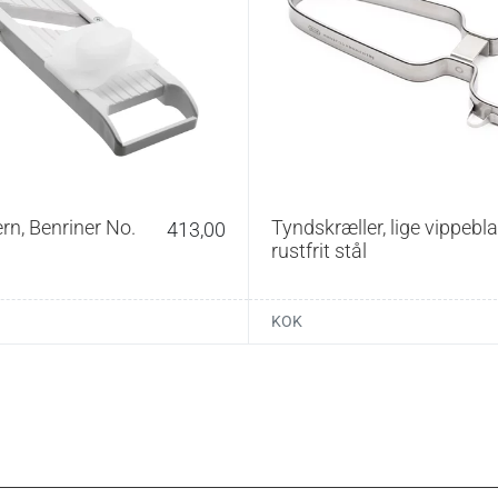
v i opvaskemaskinen, da det sløver bladet og udtørrer
ør kniven efter brug, for at forhindre rust. Hav ikke
en skuffe, men hæng den helst på en knivmagnet. Husk,
resultere i rust og sløvhed, og forkert brug af
rygestål vil ødelægge bladet.
ing:
, hvilket strygestål eller hvilken slibesten der passer
Vi anbefaler dog, at du besøger vores butikker, hvor
rn, Benriner No.
Tyndskræller, lige vippebla
413,00
liber kan sørge for en
professionel slibning
.
rustfrit stål
KOK