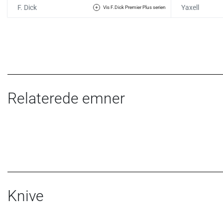
F. Dick
Yaxell
Vis F.Dick Premier Plus serien
Relaterede emner
Knive