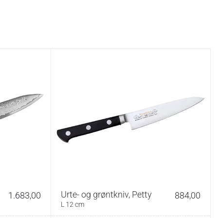
Urte- og grøntkniv, Petty
1.683,00
884,00
L 12 cm