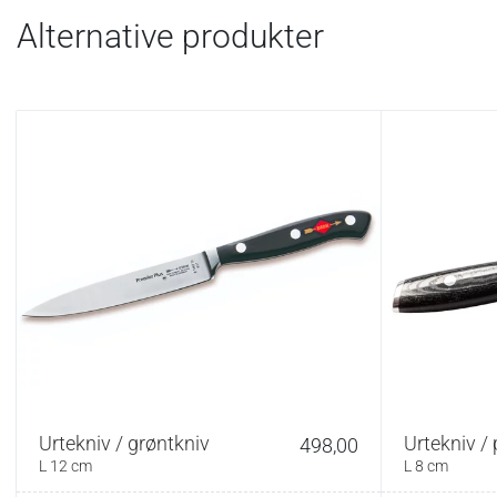
Alternative produkter
Urtekniv / grøntkniv
Urtekniv / 
498,00
L 12 cm
L 8 cm