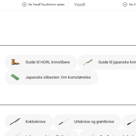
Yaxell
Vis Yaxell Tsuchimon serien
Vis Y
Guide til HORL knivslibere
Guide til japanske kni
Japanske slibesten: Om kornstørrelse
Kokkeknive
Urteknive og grøntknive