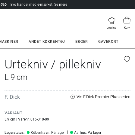
Tryg handel med e-mærket.
Se mere
Log ind
Kurv
 MASKINER
ANDET KØKKENTØJ
BØGER
GAVEKORT
Urtekniv / pillekniv
L 9 cm
F. Dick
Vis F.Dick Premier Plus serien
VARIANT
L 9 cm | Varenr. 016-010-09
Lagerstatus:
København: På lager
Aarhus: På lager