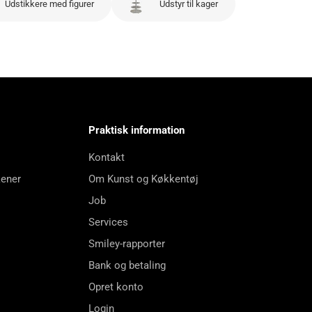
Udstikkere med figurer
Udstyr til kager
Praktisk information
Kontakt
kener
Om Kunst og Køkkentøj
Job
Services
Smiley-rapporter
Bank og betaling
Opret konto
Login