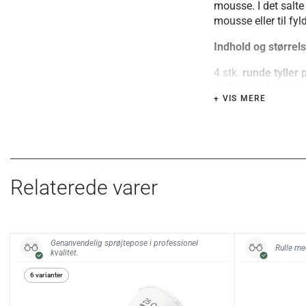
mousse. I det salte
mousse eller til fyl
Indhold og størrels
4 stk.
runde tylle
striber, kugler og to
+ VIS MERE
5 stk.
stjernetyll
toppe, rosetter, str
2 stk.
lukket stjer
smørcreme, flødesk
Relaterede varer
skulpturelt udtryk.
1 stk.
kanttylle på
bryllupskager m.m
bliver glat udad).
Genanvendelig sprøjtepose i professionel
Rulle me
kvalitet.
1
børste
til rengørin
6 varianter
Sættet giver muligh