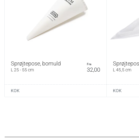
efter hvilken tylle 
små toppe, mens de s
af forme eller rust
Materiale:
Rustfrit stål, nylon
Vedligehold:
Tåler opvaskemaski
medfølgende børst
Sprøjtepose, bomuld
Sprøjtepose
fra
32,00
L 25 - 55 cm
L 45,5 cm
KOK
KOK