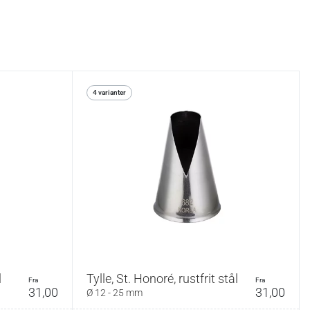
4 varianter
l
Tylle, St. Honoré, rustfrit stål
fra
fra
31,00
31,00
Ø 12 - 25 mm