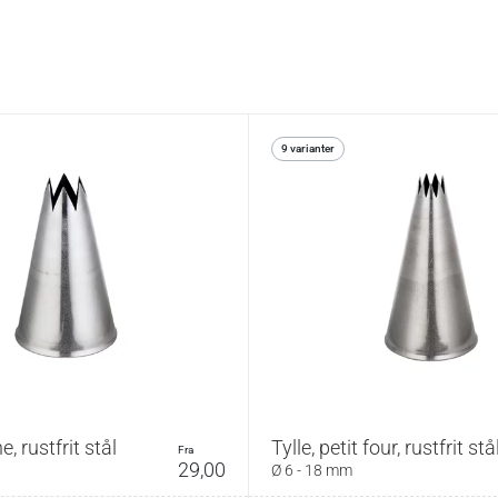
9 varianter
ne, rustfrit stål
Tylle, petit four, rustfrit stå
fra
29,00
Ø 6 - 18 mm