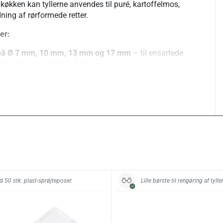
 køkken kan tyllerne anvendes til puré, kartoffelmos,
dning af rørformede retter.
er:
r på Ø 7 mm, 10 mm, 13 mm og 17 mm
– til ensartede
ppe eller til at fordele fyld i forme.
er på Ø 7 mm, 8 mm, 11 mm, 13 mm og 17 mm
– til
iber eller kantdekorationer.
ne-tyller på 9 mm og 13 mm
– til at sprøjte toppe af
um eller marengs, hvor man ønsker et mere “løftet” og
 47 mm
– til opsprøjtning af kanter på lagkager,
. (OBS: Vend tænderne ind mod kagen, så kanten
d 50 stk. plast-sprøjteposer.
Lille børste til rengøring af tyller
g af tyller.
ed for både præcisionsarbejde og større sprøjt, alt