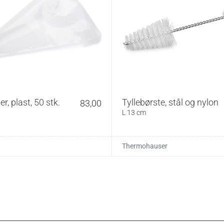
der vælges. Små størrelser er ideelle til fine detaljer og
tørre tyller egner sig til store rosetter, hurtig fyldning
ik kartoffelmos.
børster, plastikhåndtag på børste.
ne. Rengør tyller grundigt efter brug med
e.
r, plast, 50 stk.
Tyllebørste, stål og nylon
83,00
L 13 cm
Thermohauser