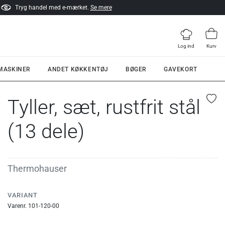
Tryg handel med e-mærket.
Se mere
Log ind
Kurv
 MASKINER
ANDET KØKKENTØJ
BØGER
GAVEKORT
Tyller, sæt, rustfrit stål
(13 dele)
Thermohauser
VARIANT
Varenr. 101-120-00