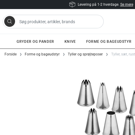
Levering på 1-2 hverdage.
Se mere
 artikler, brands
GRYDER OG PANDER
KNIVE
FORME OG BAGEUDSTYR
Gå til indhold
Forside
Forme og bageudstyr
Tyller og sprøjteposer
Tyller, sæt, rust