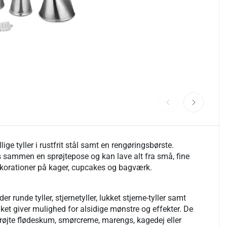
ge tyller i rustfrit stål samt en rengøringsbørste.
s sammen en sprøjtepose og kan lave alt fra små, fine
 dekorationer på kager, cupcakes og bagværk.
er runde tyller, stjernetyller, lukket stjerne-tyller samt
ilket giver mulighed for alsidige mønstre og effekter. De
prøjte flødeskum, smørcreme, marengs, kagedej eller