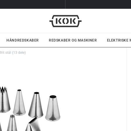
HÅNDREDSKABER
REDSKABER OG MASKINER
ELEKTRISKE
frit stål (13 dele)