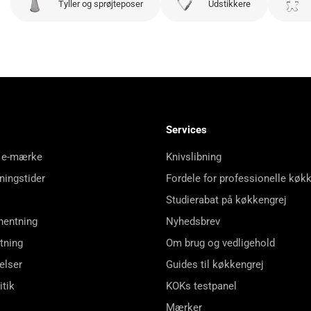
Tyller og sprøjteposer
Udstikkere
Services
 e-mærke
Knivslibning
ningstider
Fordele for professionelle køk
Studierabat på køkkengrej
hentning
Nyhedsbrev
tning
Om brug og vedligehold
elser
Guides til køkkengrej
itik
KOKs testpanel
Mærker