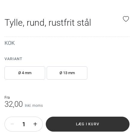
Tylle, rund, rustfrit stål
KOK
VARIANT
Ø 4 mm
Ø 13 mm
fra
32,00
Inkl. moms
+
LÆG I KURV