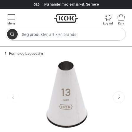
Tryg handel med e-mærket.
Se mere
Menu
Log ind
Kurv
Søg produkter, artikler, brands
Gå til indhold
Forme og bageudstyr