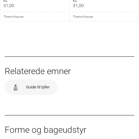
fra
fra
31,00
31,00
Thermohauser
Thermohauser
Relaterede emner
Guide til tyller
Forme og bageudstyr