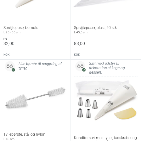
Sprøjtepose, bomuld
Sprøjteposer, plast, 50 stk.
L 25 - 55 cm
L 45,5 cm
fra
32,00
83,00
KOK
KOK
Sæt med udstyr til
Lille børste til rengøring af
dekoration af kage og
tyller.
dessert.
Tyllebørste, stål og nylon
Konditorsæt med tyller, fadskraber og
L 13 cm