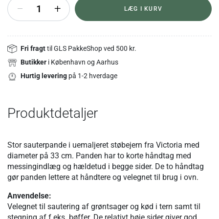
+
LÆG I KURV
Fri fragt
til GLS PakkeShop ved 500 kr.
Butikker
i København og Aarhus
Hurtig levering
på 1-2 hverdage
Produktdetaljer
Stor sauterpande i uemaljeret støbejern fra Victoria med
diameter på 33 cm. Panden har to korte håndtag med
messingindlæg og hældetud i begge sider. De to håndtag
gør panden lettere at håndtere og velegnet til brug i ovn.
Anvendelse:
Velegnet til sautering af grøntsager og kød i tern samt til
stegning af f.eks. bøffer. De relativt høje sider giver god