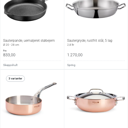
Sauterpande, uemaljeret støbejern
Sautergryde, rustfrit stål, 5 lag
Ø 20 - 28 cm
2,8 ltr
fra
833,00
1.270,00
Skeppshult
Spring
3 varianter