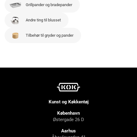
Grillpander og bradepander
Andre ting til blusset
Tilbehør til gryder og pander
Kunst og Køkkentøj
København
Østergade 26 D
Aarhus