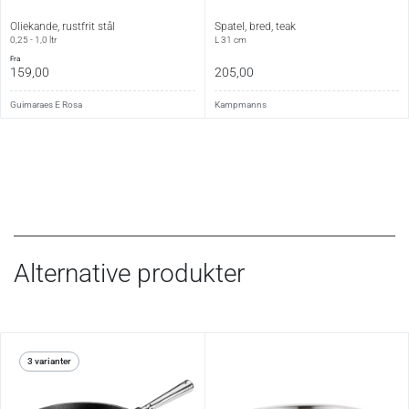
Oliekande, rustfrit stål
Spatel, bred, teak
0,25 - 1,0 ltr
L 31 cm
fra
159,00
205,00
Guimaraes E Rosa
Kampmanns
Alternative produkter
3 varianter