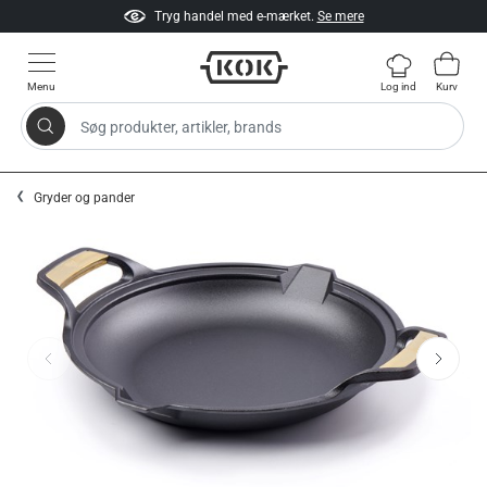
Tryg handel med e-mærket.
Se mere
Menu
Log ind
Kurv
Søg produkter, artikler, brands
Gå til indhold
Gryder og pander