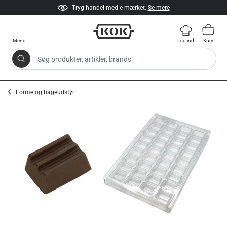
Tryg handel med e-mærket.
Se mere
Menu
Log ind
Kurv
Søg produkter, artikler, brands
Gå til indhold
Forme og bageudstyr