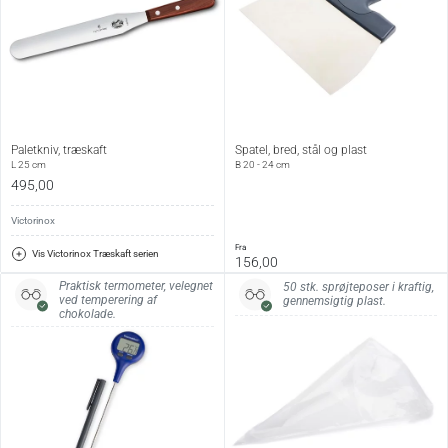
Paletkniv, træskaft
Spatel, bred, stål og plast
L 25 cm
B 20 - 24 cm
495,00
Victorinox
fra
Vis Victorinox Træskaft serien
156,00
Praktisk termometer, velegnet
50 stk. sprøjteposer i kraftig,
ved temperering af
gennemsigtig plast.
chokolade.