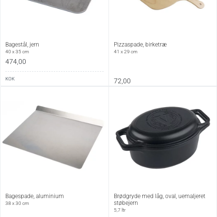
Bagestål, jern
Pizzaspade, birketræ
40 x 35 cm
41 x 29 cm
474,00
KOK
72,00
Bagespade, aluminium
Brødgryde med låg, oval, uemaljeret
støbejern
38 x 30 cm
5,7 ltr