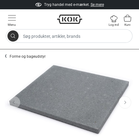
Tryg handel med e-mærket.
Se mere
Menu
Log ind
Kurv
Søg produkter, artikler, brands
Gå til indhold
Forme og bageudstyr