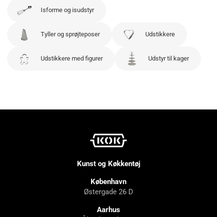
Isforme og isudstyr
Tyller og sprøjteposer
Udstikkere
Udstikkere med figurer
Udstyr til kager
Kunst og Køkkentøj
København
Østergade 26 D
Aarhus