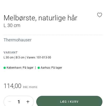
Melbørste, naturlige hår
L 30 cm
Thermohauser
VARIANT
L 30 cm | B 3 cm | Varenr. 101-013-30
København: På lager
Aarhus: På lager
114,00
Inkl. moms
+
LÆG I KURV