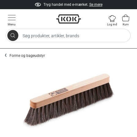
Tryg handel med e-mærket.
Se mere
Menu
Log ind
Kurv
Søg produkter, artikler, brands
Gå til indhold
Forme og bageudstyr