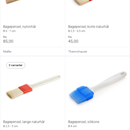
Bagepensel, nylonhår
Bagepensel, korte naturhår
B 3 - 7 cm
B 2,5 - 3,5 cm
fra
fra
85,00
45,00
Matfer
Thermohauser
3 varianter
Bagepensel, lange naturhår
Bagepensel, silikone
B 2,5 - 5 cm
B 4 cm