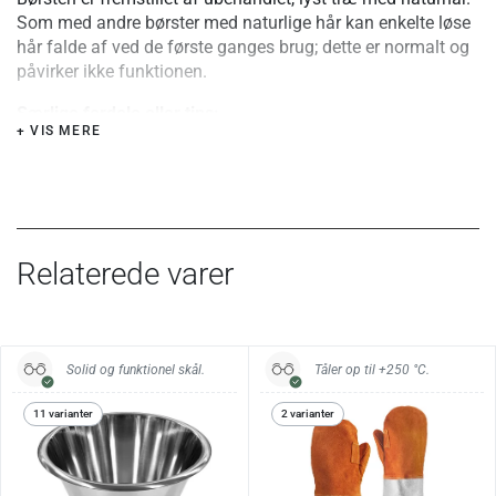
Som med andre børster med naturlige hår kan enkelte løse
hår falde af ved de første ganges brug; dette er normalt og
påvirker ikke funktionen.
Særlige fordele eller tips:
+ VIS MERE
Den lange form giver god rækkevidde og gør det let at
samle mel og krummer uden at sprede dem yderligere.
Vedligehold:
Tåler ikke vand. Ryst eller børst melbørsten fri for mel efter
brug.
Relaterede varer
Solid og funktionel skål.
Tåler op til +250 °C.
11 varianter
2 varianter