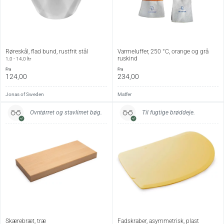
Røreskål, flad bund, rustfrit stål
Varmeluffer, 250 °C, orange og grå
ruskind
1,0 - 14,0 ltr
fra
fra
124,00
234,00
Jonas of Sweden
Matfer
Ovntørret og stavlimet bøg.
Til fugtige brøddeje.
Skærebræt, træ
Fadskraber, asymmetrisk, plast