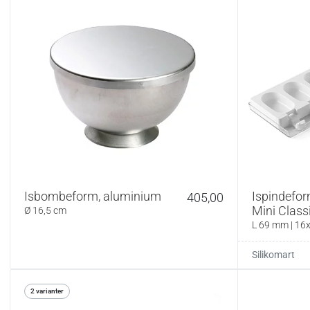
Isbombeform, aluminium
Ispindefor
405,00
Mini Class
Ø 16,5 cm
L 69 mm | 16
Silikomart
2 varianter