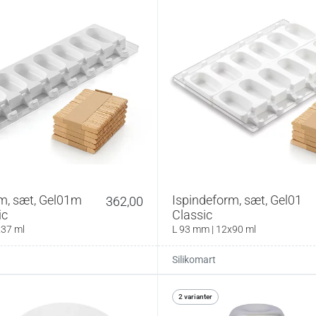
m, sæt, Gel01m
Ispindeform, sæt, Gel01
362,00
ic
Classic
x37 ml
L 93 mm | 12x90 ml
Silikomart
2 varianter