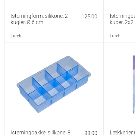
Isterningform, silikone, 2
Isterningba
125,00
kugler, Ø 6 cm
kuber, 2x2
Lurch
Lurch
Isterningbakke, silikone, 8
Lækkerier n
88,00