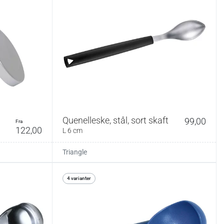
Quenelleske, stål, sort skaft
99,00
fra
122,00
L 6 cm
Triangle
4 varianter