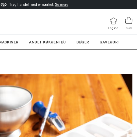
Tryg handel med e-mærket.
Se mere
Log ind
Kurv
 MASKINER
ANDET KØKKENTØJ
BØGER
GAVEKORT