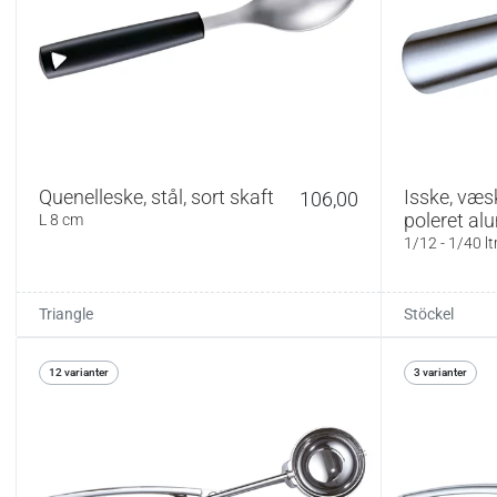
Quenelleske, stål, sort skaft
Isske, væs
106,00
poleret al
L 8 cm
1/12 - 1/40 lt
Triangle
Stöckel
12 varianter
3 varianter