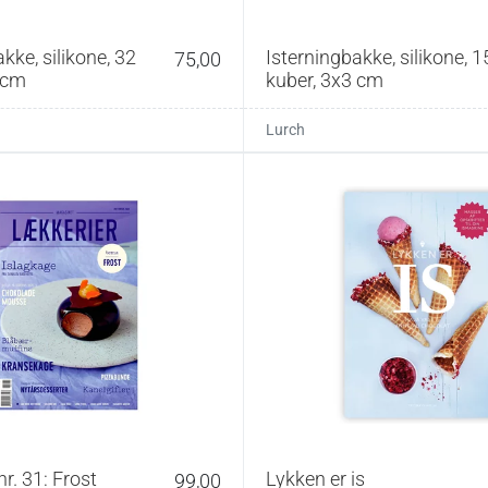
kke, silikone, 32
Isterningbakke, silikone, 1
75,00
 cm
kuber, 3x3 cm
Lurch
r. 31: Frost
Lykken er is
99,00