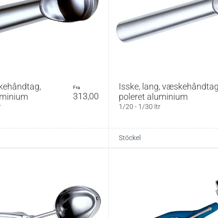
kehåndtag,
Isske, lang, væskehåndtag
fra
313,00
uminium
poleret aluminium
r
1/20 - 1/30 ltr
Stöckel