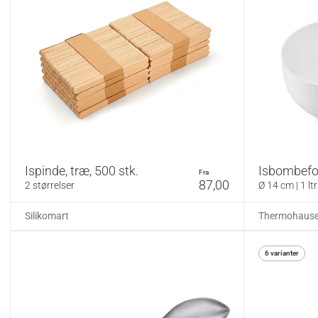
Ispinde, træ, 500 stk.
Isbombefo
fra
87,00
2 størrelser
Ø 14 cm | 1 ltr
Silikomart
Thermohause
6 varianter