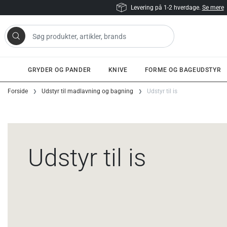
Levering på 1-2 hverdage.
Se mere
 artikler, brands
GRYDER OG PANDER
KNIVE
FORME OG BAGEUDSTYR
Gå til indhold
Forside
Udstyr til madlavning og bagning
Udstyr til is
Udstyr til is