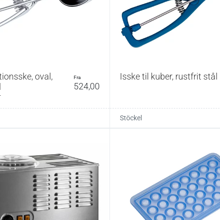
tionsske, oval,
Isske til kuber, rustfrit stål
fra
524,00
l
r
Stöckel