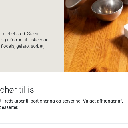
amlet ét sted. Siden
g isforme til isskeer og
 flødeis, gelato, sorbet,
hør til is
il redskaber til portionering og servering. Valget afhænger af,
desserter.