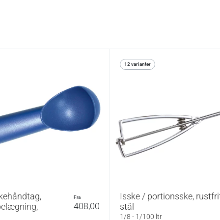
12 varianter
kehåndtag,
Isske / portionsske, rustfri
fra
408,00
belægning,
stål
1/8 - 1/100 ltr