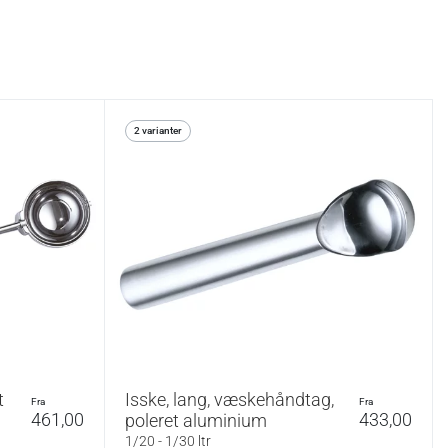
2 varianter
t
Isske, lang, væskehåndtag,
fra
fra
461,00
433,00
poleret aluminium
1/20 - 1/30 ltr