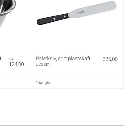
t
Paletkniv, sort plastskaft
225,00
fra
124,00
L 20 cm
Triangle