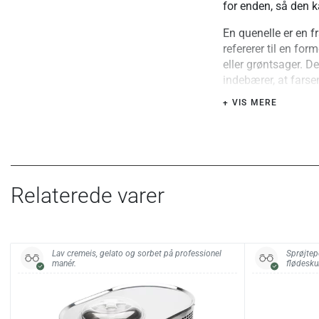
for enden, så den 
En quenelle er en f
refererer til en for
eller grøntsager. De
indebærer, at farsen
glat, elegant form.
+ VIS MERE
Materiale:
Rustfrit stål og sort
Vedligehold:
Tåler opvaskemask
Relaterede varer
Lav cremeis, gelato og sorbet på professionel
Sprøjtep
manér.
flødesku