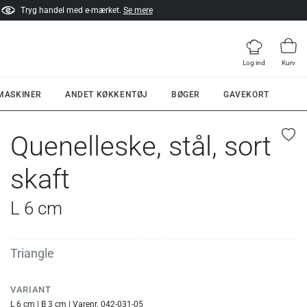
Tryg handel med e-mærket.
Se mere
Log ind
Kurv
 MASKINER
ANDET KØKKENTØJ
BØGER
GAVEKORT
Quenelleske, stål, sort
skaft
L 6 cm
Triangle
VARIANT
L 6 cm | B 3 cm | Varenr. 042-031-05