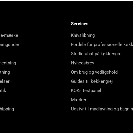
Services
 e-mærke
Knivslibning
ningstider
Fordele for professionelle køk
Studierabat på køkkengrej
hentning
Nyhedsbrev
tning
Om brug og vedligehold
elser
Guides til køkkengrej
itik
KOKs testpanel
Mærker
shipping
Udstyr til madlavning og bagni