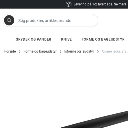
Levering på 1-2 hverdage.
Se mere
 artikler, brands
GRYDER OG PANDER
KNIVE
FORME OG BAGEUDSTYR
Gå til indhold
Forside
Forme og bageudstyr
Isforme og isudstyr
Quenelleske, stål,