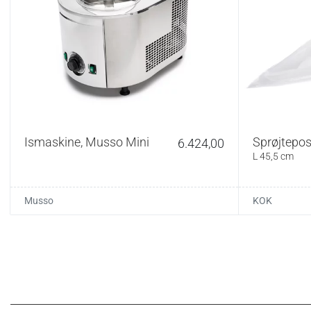
Ismaskine, Musso Mini
Sprøjtepose
6.424,00
L 45,5 cm
Musso
KOK