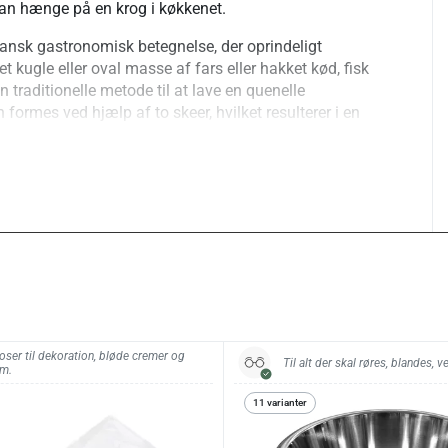
kan hænge på en krog i køkkenet.
ransk gastronomisk betegnelse, der oprindeligt
met kugle eller oval masse af fars eller hakket kød, fisk
n traditionelle metode til at lave en quenelle
 formes ved hjælp af to skeer, hvilket resulterer i en
 plast.
ine.
oser til dekoration, bløde cremer og
Til alt der skal røres, blandes, 
m.
11 varianter