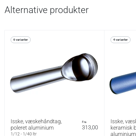
Alternative produkter
6 varianter
4 varianter
Isske, væskehåndtag,
Isske, væs
fra
313,00
poleret aluminium
keramisk 
aluminium
1/12 - 1/40 ltr