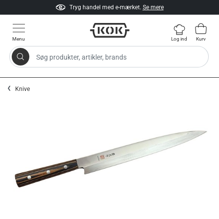
Tryg handel med e-mærket.
Se mere
Menu
Log ind
Kurv
Søg produkter, artikler, brands
Gå til indhold
Knive