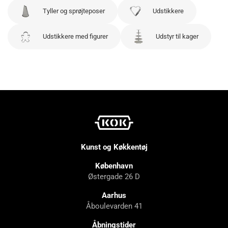
Tyller og sprøjteposer
Udstikkere
Udstikkere med figurer
Udstyr til kager
Kunst og Køkkentøj
København
Østergade 26 D
Aarhus
Åboulevarden 41
Åbningstider