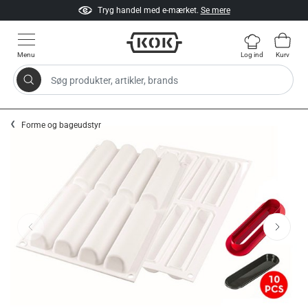
Tryg handel med e-mærket.
Se mere
Menu
Log ind
Kurv
Søg produkter, artikler, brands
Gå til indhold
Forme og bageudstyr