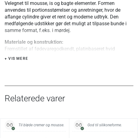
Velegnet til mousse, is og bagte elementer. Formen
anvendes til portionsstørrelser og anretninger, hvor de
aflange cylindre giver et rent og moderne udtryk. Den
medfølgende udstikker gør det muligt at tilpasse bunde i
samme format, f.eks. i mørdej.
Materiale og konstruktion:
Fremstillet af fødevaregodkendt, platinbaseret hvid
silikone. Materialet er fleksibelt, formstabilt og fri for BPA
+ VIS MERE
og PFAS. De 8 cylindre giver et konsistent resultat, og den
glatte overflade gør det let at frigøre emnerne fra formen.
Brug i ovn og fryser:
Tåler temperaturer fra -60 °C til +230 °C og kan anvendes i
både ovn, fryser og mikroovn. Undgå brug af grill- og
Relaterede varer
crispfunktioner. Eventuelle medfølgende plastdele tåler ikke
ovn. Ved bagning bør emnet afkøle helt før udtagning; ved
frysning bør det være gennemfrossent.
Til bløde cremer og mousse.
God til silikoneforme.
Særlige fordele eller tips:
Sættet gør det nemt at arbejde præcist og servere direkte.