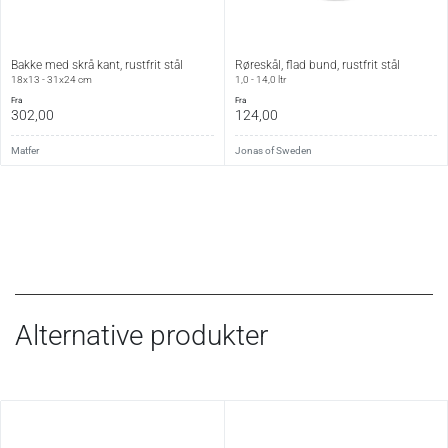
Vedligehold:
Vaskes i hånden i varmt vand med en smule
Bakke med skrå kant, rustfrit stål
Røreskål, flad bund, rustfrit stål
opvaskemiddel og tørres grundigt. Tåler opvaskemaskine,
18x13 - 31x24 cm
1,0 - 14,0 ltr
men dette frarådes, da afspændingsmiddel kan udtørre
fra
fra
302,00
124,00
materialet. Formen kan tørres i ovn ved ca. 100 °C i op til
10 minutter.
Matfer
Jonas of Sweden
Alternative produkter