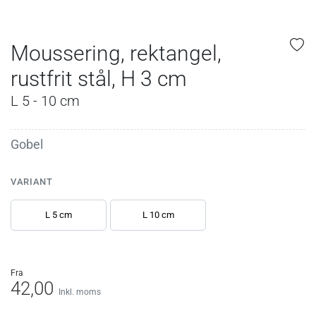
Moussering, rektangel,
rustfrit stål, H 3 cm
L 5 - 10 cm
Gobel
VARIANT
L 5 cm
L 10 cm
fra
42,00
Inkl. moms