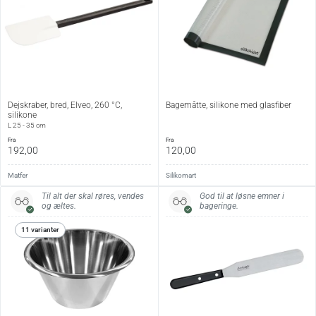
10 cm
3 cm
3 cm
50 g
Specifikationer:
Produkttype
Moussering
Form
Rektangulær
Dejskraber, bred, Elveo, 260 °C,
Bagemåtte, silikone med glasfiber
silikone
Materiale
Rustfrit stål
L 25 - 35 cm
fra
fra
Farve
Stål
192,00
120,00
Matfer
Silikomart
Vedligehold:
Til alt der skal røres, vendes
God til at løsne emner i
Tåler opvaskemaskine.
og æltes.
bageringe.
11 varianter