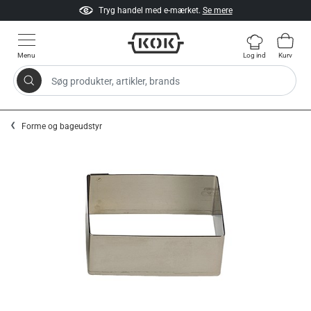
Tryg handel med e-mærket.
Se mere
Menu
Log ind
Kurv
Søg produkter, artikler, brands
Gå til indhold
Forme og bageudstyr