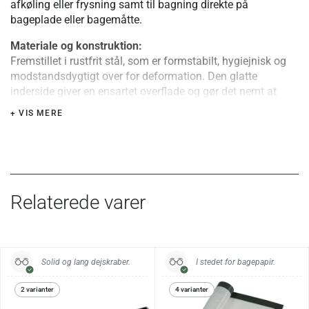
afkøling eller frysning samt til bagning direkte på
bageplade eller bagemåtte.
Materiale og konstruktion:
Fremstillet i rustfrit stål, som er formstabilt, hygiejnisk og
modstandsdygtigt over for deformation. Den glatte
inderside giver en ensartet overflade og gør det nemt at
frigøre emnet.
+ VIS MERE
Brug i ovn:
Kan anvendes i ovn. Ikke egnet til brug på komfur eller
direkte varme.
Særlige fordele eller tips:
Relaterede varer
Kan anvendes til både kolde og varme retter. Egnet til
nedfrysning. Kan bruges til udstik og portionsanretning
direkte på tallerken.
Solid og lang dejskraber.
I stedet for bagepapir.
Længde
Bredde
Højde
Vægt
5 cm
3,2 cm
3 cm
24 g
2 varianter
4 varianter