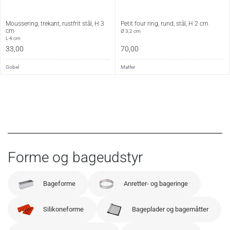
Moussering, trekant, rustfrit stål, H 3
Petit four ring, rund, stål, H 2 cm
cm
Ø 3,2 cm
L 4 cm
33,00
70,00
Gobel
Matfer
Forme og bageudstyr
Bageforme
Anretter- og bageringe
Silikoneforme
Bageplader og bagemåtter