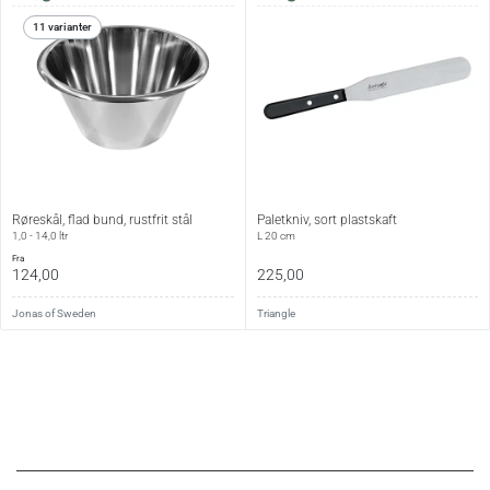
11 varianter
Ø 30 cm
6 cm
ca. 4,24 l
542 g
Specifikationer:
Produkttype
Kagering
Materiale
Rustfrit stål
Farve
Stål
Røreskål, flad bund, rustfrit stål
Paletkniv, sort plastskaft
1,0 - 14,0 ltr
L 20 cm
fra
Vedligehold:
124,00
225,00
Tåler opvaskemaskine.
Jonas of Sweden
Triangle