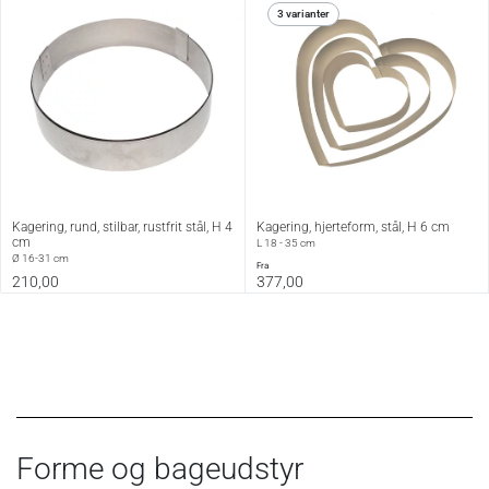
3 varianter
Kagering, rund, stilbar, rustfrit stål, H 4
Kagering, hjerteform, stål, H 6 cm
cm
L 18 - 35 cm
Ø 16-31 cm
fra
210,00
377,00
Forme og bageudstyr