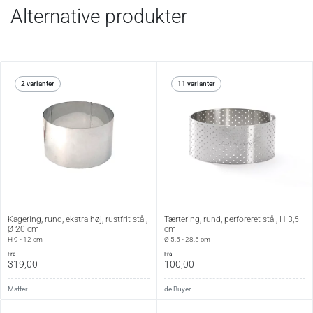
Alternative produkter
2 varianter
11 varianter
Kagering, rund, ekstra høj, rustfrit stål,
Tærtering, rund, perforeret stål, H 3,5
Ø 20 cm
cm
H 9 - 12 cm
Ø 5,5 - 28,5 cm
fra
fra
319,00
100,00
Matfer
de Buyer