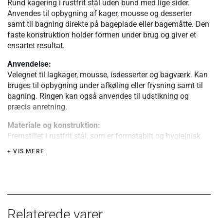
Rund kagering i rustfrit stål uden bund med lige sider.
Anvendes til opbygning af kager, mousse og desserter
samt til bagning direkte på bageplade eller bagemåtte. Den
faste konstruktion holder formen under brug og giver et
ensartet resultat.
Anvendelse:
Velegnet til lagkager, mousse, isdesserter og bagværk. Kan
bruges til opbygning under afkøling eller frysning samt til
bagning. Ringen kan også anvendes til udstikning og
præcis anretning.
Materiale og konstruktion:
Fremstillet i rustfrit stål, som er formstabilt og hygiejnisk.
Ringen er svejset med flad samling og har indgraveret
+ VIS MERE
diameter på siden. Konstruktionen er solid med let
fleksibilitet, så formen bevares ved brug.
Brug i ovn:
Kan anvendes i ovn ved temperaturer op til 220 °C. Ikke
egnet til brug på komfur eller direkte varme.
Relaterede varer