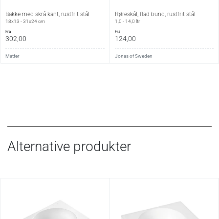
10 minutter.
Bakke med skrå kant, rustfrit stål
Røreskål, flad bund, rustfrit stål
18x13 - 31x24 cm
1,0 - 14,0 ltr
fra
fra
302,00
124,00
Matfer
Jonas of Sweden
Alternative produkter