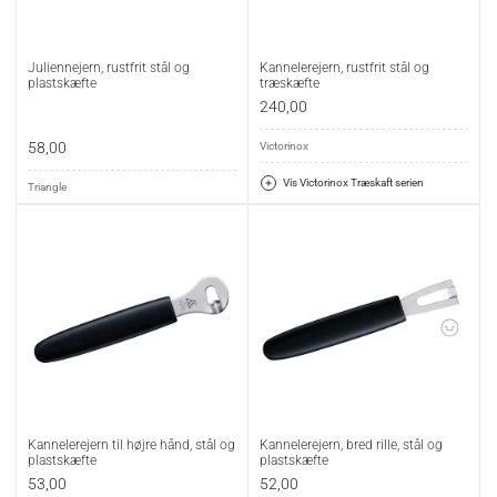
Juliennejern, rustfrit stål og
Kannelerejern, rustfrit stål og
plastskæfte
træskæfte
240,00
58,00
Victorinox
Vis Victorinox Træskaft serien
Triangle
Kannelerejern til højre hånd, stål og
Kannelerejern, bred rille, stål og
plastskæfte
plastskæfte
53,00
52,00