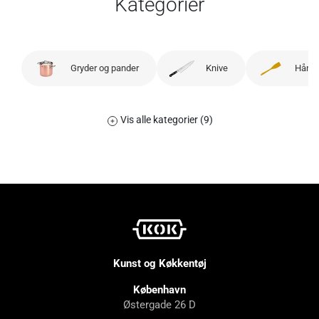
Kategorier
Gryder og pander
Knive
Håndr
Vis alle kategorier (9)
Kunst og Køkkentøj
København
Østergade 26 D