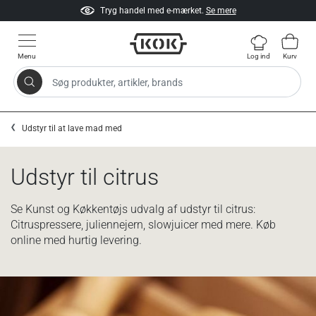
Tryg handel med e-mærket.
Se mere
Menu
Log ind
Kurv
Søg produkter, artikler, brands
Gå til indhold
Udstyr til at lave mad med
Udstyr til citrus
Se Kunst og Køkkentøjs udvalg af udstyr til citrus:
Citruspressere, juliennejern, slowjuicer med mere. Køb
online med hurtig levering.