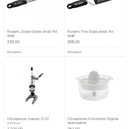
Rivejern, Zester/Grater, smalt, fint
Rivejern, Fine Grater, bredt, fint
skær
skær
233,00
308,00
Microplane
Microplane
Citruspresse, manuel, 0102
Citruspresse til Assistent Original
røremaskine
H 60,8 cm
1.220,00
262,00