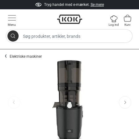
Tryg handel med e-mærket.
Se mere
Menu
Log ind
Kurv
Søg produkter, artikler, brands
Gå til indhold
Elektriske maskiner