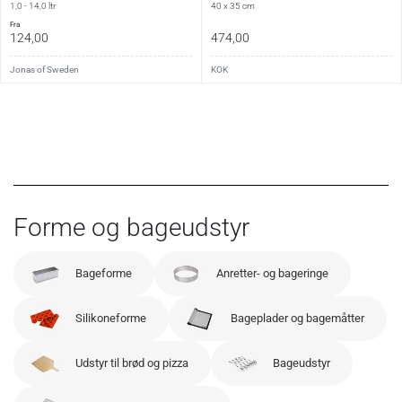
1,0 - 14,0 ltr
40 x 35 cm
fra
124,00
474,00
Jonas of Sweden
KOK
Forme og bageudstyr
Bageforme
Anretter- og bageringe
Silikoneforme
Bageplader og bagemåtter
Udstyr til brød og pizza
Bageudstyr