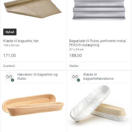
Vægt
173 g
Ophæng
Hul til ophæng
Vedligehold:
Nyhed
Børstes eller aftørres efter brug. Rengøres ved behov med
Klæde til baguette, hør
Bageplade til flutes, perforeret metal,
en let fugtig klud og tørres grundigt. Undgå at lade brættet
PFAS-fri belægning
100 x 60 cm
37 x 24 cm
ligge i blød.
171,00
188,00
Scaritech
Städter
Hævekurv til baguettes og
Klæde til
flutes.
baguettehævekurve.