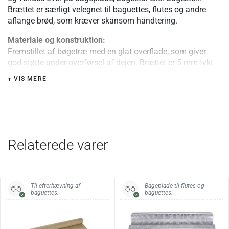
Brættet er særligt velegnet til baguettes, flutes og andre
aflange brød, som kræver skånsom håndtering.
Materiale og konstruktion:
Fremstillet af bøgetræ med en glat overflade, som giver
god støtte under overførsel af dejen. Brættet er 5 mm tykt
og har tilspidsede langsider, som gør det lettere at føre ind
+ VIS MERE
under den hævede dej. Et hul i enden gør det muligt at
hænge brættet op mellem brug.
Særlige fordele eller tips:
Et vendebræt gør det lettere at flytte hævede deje uden at
trykke luften ud af dem eller ændre deres form. Den smalle
Relaterede varer
udformning gør det nemt at arbejde mellem folderne i
hæveklædet og overføre dejen til bageunderlaget.
Specifikationer:
Til efterhævning af
Bageplade til flutes og
baguettes.
baguettes.
Materiale
Bøgetræ
Mål
L 60 × B 10 × H 0,5 cm