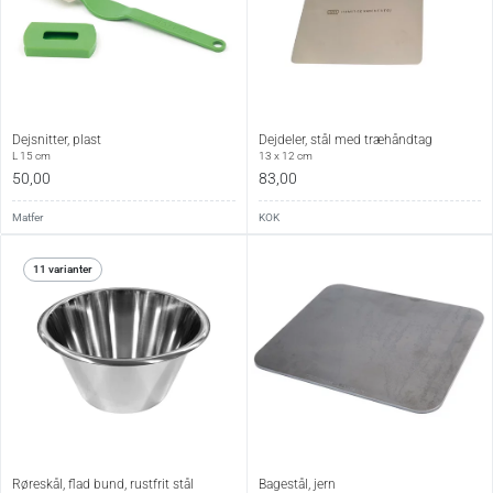
Dejsnitter, plast
Dejdeler, stål med træhåndtag
L 15 cm
13 x 12 cm
50,00
83,00
Matfer
KOK
11 varianter
Røreskål, flad bund, rustfrit stål
Bagestål, jern