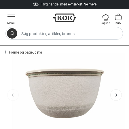
Tryg handel med e-mærket.
Se mere
Menu
Log ind
Kurv
Søg produkter, artikler, brands
Gå til indhold
Forme og bageudstyr