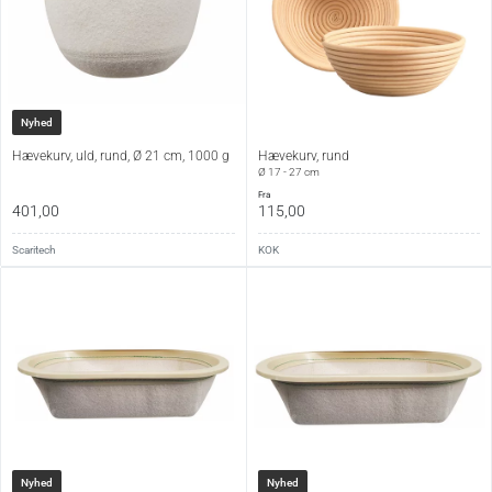
Nyhed
Hævekurv, uld, rund, Ø 21 cm, 1000 g
Hævekurv, rund
Ø 17 - 27 cm
fra
401,00
115,00
Scaritech
KOK
Nyhed
Nyhed