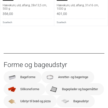
Hævekurv, uld, aflang, 28x13,5 cm,
Hævekurv, uld, aflang, 31x16 cm,
500 g
1000 g
356,00
401,00
Scaritech
Scaritech
Forme og bageudstyr
Bageforme
Anretter- og bageringe
Silikoneforme
Bageplader og bagemåtter
Udstyr til brød og pizza
Bageudstyr