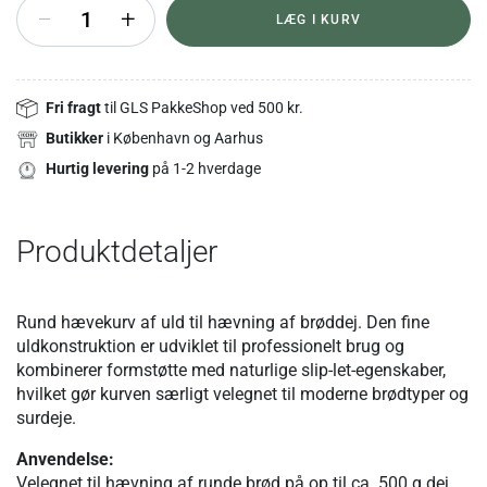
+
LÆG I KURV
Fri fragt
til GLS PakkeShop ved 500 kr.
Butikker
i København og Aarhus
Hurtig levering
på 1-2 hverdage
Produktdetaljer
Rund hævekurv af uld til hævning af brøddej. Den fine
uldkonstruktion er udviklet til professionelt brug og
kombinerer formstøtte med naturlige slip-let-egenskaber,
hvilket gør kurven særligt velegnet til moderne brødtyper og
surdeje.
Anvendelse:
Velegnet til hævning af runde brød på op til ca. 500 g dej.