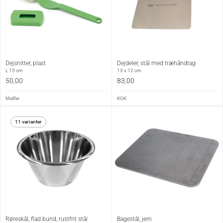
Dejsnitter, plast
Dejdeler, stål med træhåndtag
L 15 cm
13 x 12 cm
50,00
83,00
Matfer
KOK
11 varianter
Røreskål, flad bund, rustfrit stål
Bagestål, jern