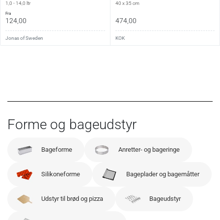
1,0 - 14,0 ltr
40 x 35 cm
fra
124,00
474,00
Jonas of Sweden
KOK
Forme og bageudstyr
Bageforme
Anretter- og bageringe
Silikoneforme
Bageplader og bagemåtter
Udstyr til brød og pizza
Bageudstyr