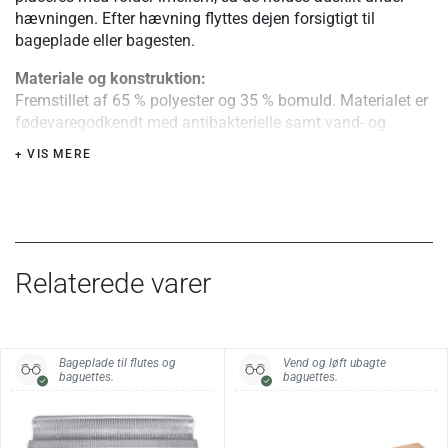
hævningen. Efter hævning flyttes dejen forsigtigt til
bageplade eller bagesten.
Materiale og konstruktion:
Fremstillet af 65 % polyester og 35 % bomuld. Materialet er
fødevaregodkendt med antibakterielle samt vand- og
smudsafvisende egenskaber. Klædet har en relativt stiv
+ VIS MERE
struktur, som er velegnet til arbejde med aflange deje.
Brug i ovn:
Anvendes udelukkende til hævning af dej og må ikke
bruges i ovn.
Relaterede varer
Særlige fordele eller tips:
I professionel brug vaskes klæder ofte ikke, da materialet
fungerer bedst, når det bevarer en vis stivhed.
Bageplade til flutes og
Vend og løft ubagte
Specifikationer:
baguettes.
baguettes.
Mål
60 × 40 cm
Anvendelse
Baguettes, flutes og andre aflange brød