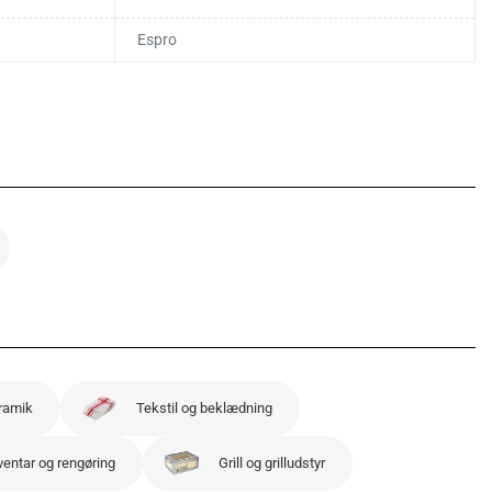
Espro
ramik
Tekstil og beklædning
ventar og rengøring
Grill og grilludstyr