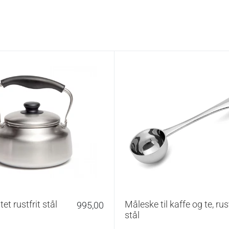
manuelt pour over-system udviklet til filterkaffe med
 brygningen. Systemet kendetegnes af kaffetragtens
ed 60° vinkel, spiralformede riller på indersiden
l i bunden, som tilsammen påvirker vandflow og
r brygningen.
et rustfrit stål
Måleske til kaffe og te, rust
995,00
stål