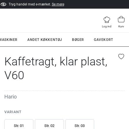
Tryg handel med e-mærket.
Se mere
Log ind
Kurv
 MASKINER
ANDET KØKKENTØJ
BØGER
GAVEKORT
Kaffetragt, klar plast,
V60
Hario
VARIANT
Str. 01
Str. 02
Str. 03