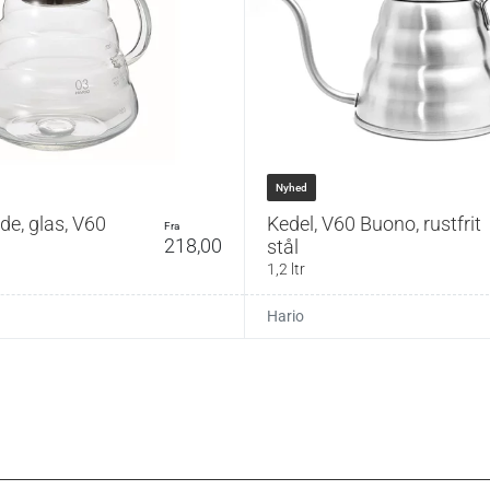
.
Mål
Kapacitet
R-01-T
Ø 9,5 × H 8,2 cm
1-2 kopper
Nyhed
R-02-T
Ø 11,6 × H 10,2 cm
1-4 kopper
e, glas, V60
Kedel, V60 Buono, rustfrit
fra
218,00
stål
R-03-T
Ø 13,7 × H 12,2 cm
1-6 kopper
1,2 ltr
Hario
ine, men håndopvask anbefales. Ved maskinopvask
 i øverste kurv.
 og kedel følger ikke med.
pet bag Hario V60?