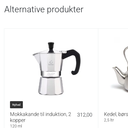
Hario V60 er et 
Alternative produkter
høj kontrol over
koniske V-form m
samt et stort hu
ekstraktion unde
Nyhed
Mokkakande til induktion, 2
Kedel, børst
312,00
kopper
2,5 ltr
120 ml