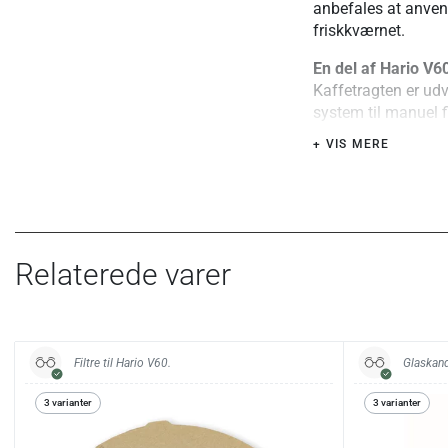
anbefales at anven
friskkværnet.
En del af Hario V6
Kaffetragten er udv
system til manuel f
kaffetragte, kaffefi
+ VIS MERE
fungere sammen. De
et samlet bryggesy
Materiale og konst
Fremstillet af klar
med spiralformede r
Relaterede varer
tragt under brygnin
gennemstrømning og
hældehastighed og
Særlige fordele ell
Filtre til Hario V60.
Glaskand
Det anbefales at an
3 varianter
3 varianter
langs samlingerne f
hældes vandet lan