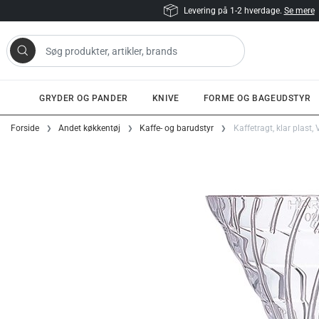
Levering på 1-2 hverdage.
Se mere
 artikler, brands
GRYDER OG PANDER
KNIVE
FORME OG BAGEUDSTYR
Gå til indhold
Forside
Andet køkkentøj
Kaffe- og barudstyr
Kaffetragt, klar plast,