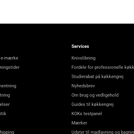
Services
 e-mærke
Knivslibning
ningstider
Fordele for professionelle køk
Studierabat på køkkengrej
hentning
Nyhedsbrev
tning
Om brug og vedligehold
elser
Guides til køkkengrej
itik
KOKs testpanel
Mærker
shipping
Udstyr til madlavning og bagni