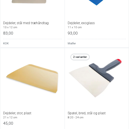
Dejdeler, stål med træhåndtag
Dejdeler, exoglass
13 x 12 cm
11 x 10 cm
83,00
93,00
KOK
Matfer
2 varianter
Dejdeler, stor, plast
Spatel, bred, stål og plast
21 x 12 cm
B 20 - 24 cm
45,00