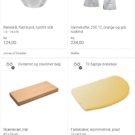
Røreskål, flad bund, rustfrit stål
Varmeluffer, 250 °C, orange og grå
ruskind
1,0 - 14,0 ltr
fra
fra
124,00
234,00
Jonas of Sweden
Matfer
Ovntørret og stavlimet bøg.
Til fugtige brøddeje.
Skærebræt, træ
Fadskraber, asymmetrisk, plast
45 x 20 cm
12 x 8,6 cm