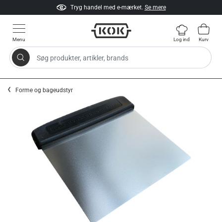
Tryg handel med e-mærket.
Se mere
Menu
Log ind
Kurv
Søg produkter, artikler, brands
Gå til indhold
Forme og bageudstyr