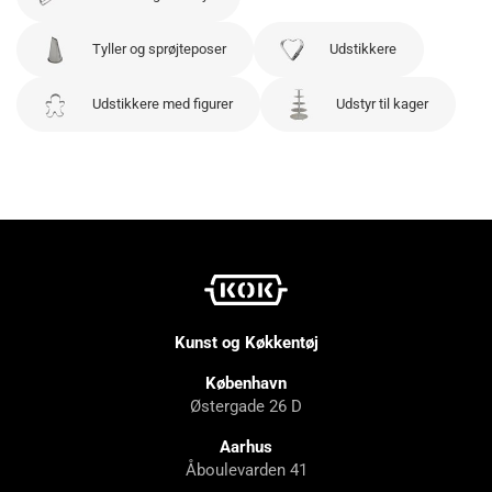
Tyller og sprøjteposer
Udstikkere
Udstikkere med figurer
Udstyr til kager
Kunst og Køkkentøj
København
Østergade 26 D
Aarhus
Åboulevarden 41