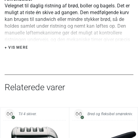
Velegnet til daglig ristning af brød, boller og bagels. Det er
muligt at riste én skive ad gangen. Den medfølgende kurv
kan bruges til sandwich eller mindre stykker brød, så de
holdes samlet under ristning og nemt kan løftes op. Den
manuelle løftemekanisme gør det muligt at kontrollere
ristningen undervejs, og den mekaniske timer giver præcis
styring af ristningsgraden. Når du rister flere skiver i træk,
+ VIS MERE
kan den opsamlede varme gøre efterfølgende skiver
mørkere hurtigere – justér eventuelt tiden.
Materiale og konstruktion:
Kabinet i rustfrit stål med endestykker i støbt aluminium.
Risteren er opbygget med udskiftelige komponenter,
Relaterede varer
herunder varmeelementer, timer og kontrolknapper, hvilket
gør den reparerbar. Udstyret med ProHeat varmeelementer
med beskyttede glødetråde. Udtagelig krummebakke og
justerbar bagfod sikrer stabil placering og nem rengøring.
Til 4 skiver.
Bred og fleksibel smørekniv.
Særlige fordele eller tips:
Brede riller til både brød, boller og bagels