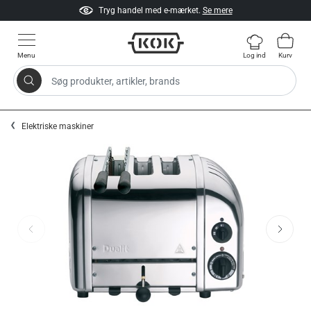
Tryg handel med e-mærket.
Se mere
Menu
Log ind
Kurv
Søg produkter, artikler, brands
Gå til indhold
Elektriske maskiner