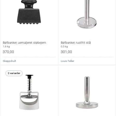
Bøfbanker, uemaljeret støbejern
Bøfbanker, rustfrit stål
1,6 kg
0,5 kg
370,00
301,00
Skeppshult
Louis Tellier
2 varianter