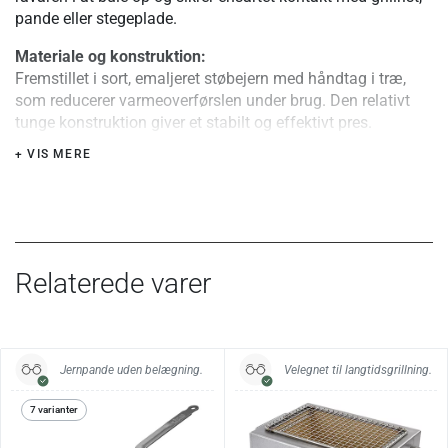
pande eller stegeplade.
Materiale og konstruktion:
Fremstillet i sort, emaljeret støbejern med håndtag i træ,
som reducerer varmeoverførslen under brug. Den relativt
tunge konstruktion giver et stabilt og effektivt pres.
+ VIS MERE
Særlige fordele eller tips:
Giver tydeligere grillmønster og mere jævn stegefarve.
Velegnet til smashburgere, fladstegt kylling og sprødt
bacon.
Mål og vægt:
Relaterede varer
21 cm (længde) × 10,5 cm (bredde)
1,15 kg
Vedligehold:
Jernpande uden belægning.
Velegnet til langtidsgrillning.
Vask i varmt vand uden opvaskemiddel og tør straks efter
vask. Emaljen beskytter mod rust, men undgå
7 varianter
iblødsætning.