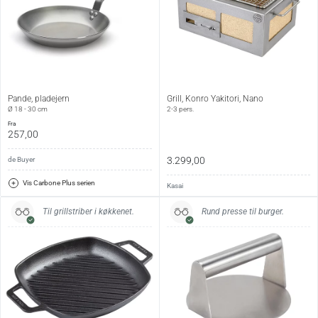
Producent:
Victoria har siden 1939 produceret tortillapressere,
gryder og pander af støbejern på egen fabrik i
Medellín, Colombia. Virksomheden er kendt for
robuste, langtidsholdbare produkter med en enkel og
Pande, pladejern
Grill, Konro Yakitori, Nano
Ø 18 - 30 cm
2-3 pers.
funktionel konstruktion.
fra
257,00
Se alt fra Victoria
→
3.299,00
de Buyer
Vis Carbone Plus serien
Kasai
Til grillstriber i køkkenet.
Rund presse til burger.