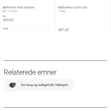
Bøfformer med stempel
Bøfbanker, rustfrit stål
Ø 9 - 12,5 cm
1,5 kg
fra
260,00
NEM
367,00
Relaterede emner
Om brug og vedligehold: Støbejern