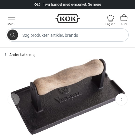
Tryg handel med e-mærket.
Se mere
Menu
Log ind
Kurv
Søg produkter, artikler, brands
Gå til indhold
Andet køkkentøj