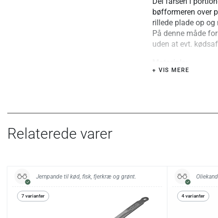
Del farsen i portion
bøfformeren over p
rillede plade op og
På denne måde form
uden at evt. kødsaft
Materiale:
+ VIS MERE
Aluminium og plast
Vedligehold:
Tåler ikke opvaske
Relaterede varer
Jernpande til kød, fisk, fjerkræ og grønt.
Oliekande
7 varianter
4 varianter