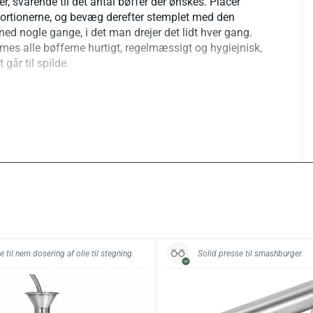
er, svarende til det antal bøffer der ønskes. Placer
ortionerne, og bevæg derefter stemplet med den
 ned nogle gange, i det man drejer det lidt hver gang.
es alle bøfferne hurtigt, regelmæssigt og hygiejnisk,
 går til spilde.
.
maskine.
 til nem dosering af olie til stegning.
Solid presse til smashburger.