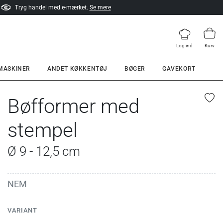
Tryg handel med e-mærket.
Se mere
Log ind
Kurv
 MASKINER
ANDET KØKKENTØJ
BØGER
GAVEKORT
Bøfformer med
stempel
Ø 9 - 12,5 cm
NEM
VARIANT