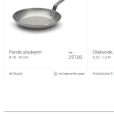
Pande, pladejern
Oliekande, 
fra
257,00
Ø 18 - 30 cm
0,25 - 1,0 ltr
de Buyer
Guimaraes E
Vis Carbone Plus serien