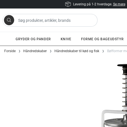
Levering på 1-2 hverdage.
Se mere
 artikler, brands
GRYDER OG PANDER
KNIVE
FORME OG BAGEUDSTYR
Gå til indhold
Forside
Håndredskaber
Håndredskaber til kød og fisk
Bøfformer m