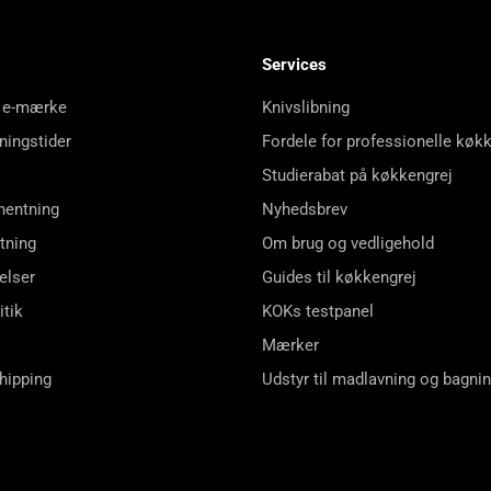
Services
 e-mærke
Knivslibning
ningstider
Fordele for professionelle køk
Studierabat på køkkengrej
hentning
Nyhedsbrev
tning
Om brug og vedligehold
elser
Guides til køkkengrej
itik
KOKs testpanel
Mærker
shipping
Udstyr til madlavning og bagni