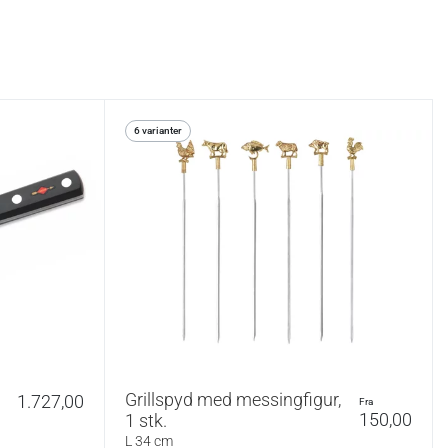
6 varianter
Grillspyd med messingfigur,
1.727,00
fra
150,00
1 stk.
L 34 cm