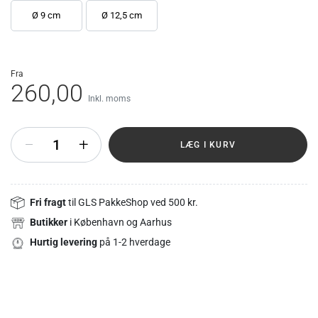
Ø 9 cm
Ø 12,5 cm
fra
260,00
Inkl. moms
+
LÆG I KURV
Fri fragt
til GLS PakkeShop ved 500 kr.
Butikker
i København og Aarhus
Hurtig levering
på 1-2 hverdage