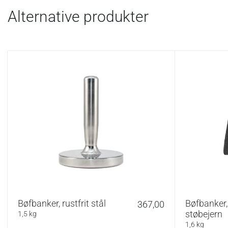
Alternative produkter
Bøfbanker, rustfrit stål
Bøfbanker,
367,00
støbejern
1,5 kg
1,6 kg