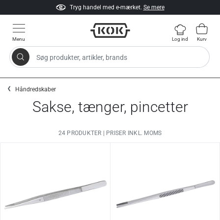
Tryg handel med e-mærket.
Se mere
Menu
Log ind
Kurv
Søg produkter, artikler, brands
Gå til indhold
Håndredskaber
Sakse, tænger, pincetter
24 PRODUKTER | PRISER INKL. MOMS