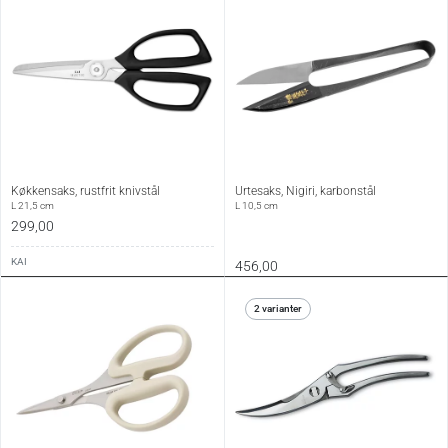
Køkkensaks, rustfrit knivstål
Urtesaks, Nigiri, karbonstål
L 21,5 cm
L 10,5 cm
299,00
KAI
456,00
2 varianter