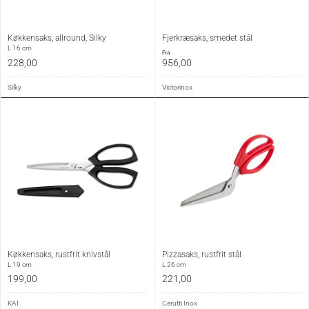
Køkkensaks, allround, Silky
Fjerkræsaks, smedet stål
L 16 cm
fra
228,00
956,00
Silky
Victorinox
Køkkensaks, rustfrit knivstål
Pizzasaks, rustfrit stål
L 19 cm
L 26 cm
199,00
221,00
KAI
Cerutti Inox