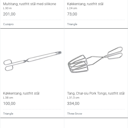
Multitang, rustfrit stål med silikone
Køkkentang, rustfrit stål
L 30 m
L 24 cm
201,00
73,00
Cuisipro
Triangle
Køkkentang, rustfrit stål
Tang, Char-siu Pork Tongs, rustfrit stål
L 38 cm
L 31,5 cm
100,00
334,00
Triangle
Three Snow