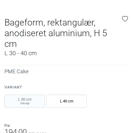
Bageform, rektangulær,
anodiseret aluminium, H 5
cm
L 30 - 40 cm
PME Cake
VARIANT
L 30 cm
L 40 cm
Udsolgt
fra
194,00