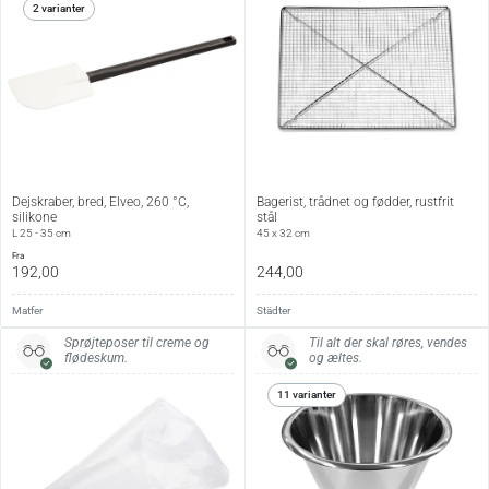
Specifikationer (30 × 20 cm):
2 varianter
Produkttype
Bageform
Materiale
Anodiseret aluminium
Mål
L 30 × B 20 × H 5 cm
Volumen
3 l
Dejskraber, bred, Elveo, 260 °C,
Bagerist, trådnet og fødder, rustfrit
Vægt
0,47 kg
silikone
stål
L 25 - 35 cm
45 x 32 cm
Farve
Stål
fra
192,00
244,00
Specifikationer (40 × 30 cm):
Matfer
Städter
Sprøjteposer til creme og
Til alt der skal røres, vendes
Produkttype
Bageform
flødeskum.
og æltes.
Materiale
Anodiseret aluminium
11 varianter
Mål
L 40 × B 30 × H 5 cm
Volumen
6 l