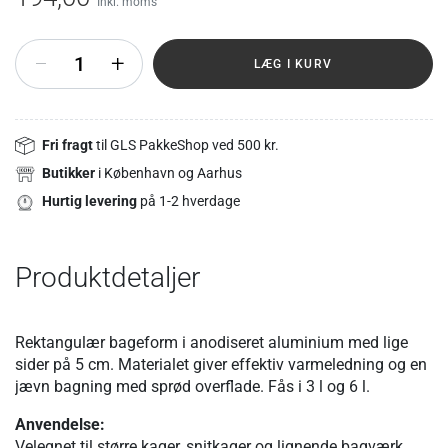
Inkl. moms
+
LÆG I KURV
Fri fragt
til GLS PakkeShop ved 500 kr.
Butikker
i København og Aarhus
Hurtig levering
på 1-2 hverdage
Produktdetaljer
Rektangulær bageform i anodiseret aluminium med lige
sider på 5 cm. Materialet giver effektiv varmeledning og en
jævn bagning med sprød overflade. Fås i 3 l og 6 l.
Anvendelse:
Velegnet til større kager, snitkager og lignende bagværk,