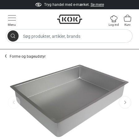
Tryg handel med e-mærket.
Se mere
Menu
Log ind
Kurv
Søg produkter, artikler, brands
Gå til indhold
Forme og bageudstyr