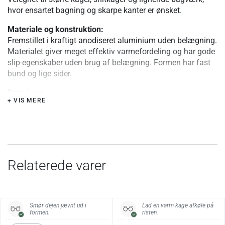
hvor ensartet bagning og skarpe kanter er ønsket.
Materiale og konstruktion:
Fremstillet i kraftigt anodiseret aluminium uden belægning.
Materialet giver meget effektiv varmefordeling og har gode
slip-egenskaber uden brug af belægning. Formen har fast
bund og lige sider.
Brug i ovn:
+ VIS MERE
Kan anvendes i ovn ved de temperaturer, der normalt
bruges til bagning. Ikke egnet til brug på komfur, grill eller
direkte varme.
Særlige fordele eller tips:
Smør formen ved første brug. Undgå fedtstoffer, der kan
Relaterede varer
efterlade klæbrige rester. Da materialet leder varme
effektivt, kan det være nødvendigt at justere bagetid og
temperatur og kontrollere bagningen tidligere end normalt.
Undgå brug af skarpe redskaber. Aluminium bør ikke
Smør dejen jævnt ud i
Lad en varm kage afkøle på
anvendes til meget syreholdige eller salte fødevarer.
formen.
risten.