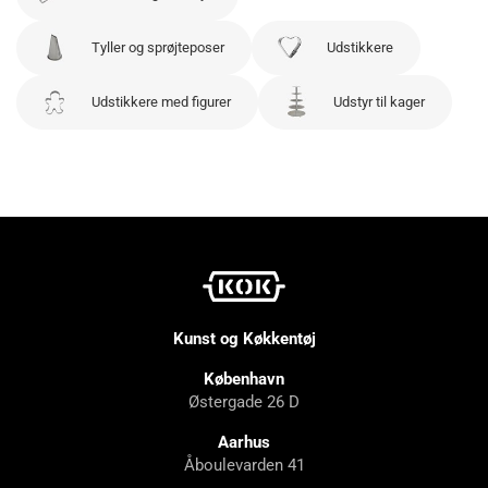
Tyller og sprøjteposer
Udstikkere
Udstikkere med figurer
Udstyr til kager
Kunst og Køkkentøj
København
Østergade 26 D
Aarhus
Åboulevarden 41