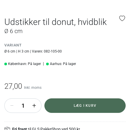
Udstikker til donut, hvidblik
Ø 6 cm
VARIANT
Ø 6 cm | H 3 cm | Varenr. 082-105-00
København: På lager
Aarhus: På lager
27,00
Inkl. moms
+
LÆG I KURV
Fri fragt
til GLS PakkeShop ved 500 kr.