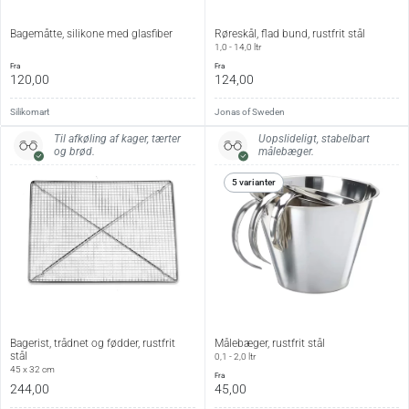
Bagemåtte, silikone med glasfiber
Røreskål, flad bund, rustfrit stål
1,0 - 14,0 ltr
fra
fra
120,00
124,00
Silikomart
Jonas of Sweden
Til afkøling af kager, tærter
Uopslideligt, stabelbart
og brød.
målebæger.
5 varianter
Bagerist, trådnet og fødder, rustfrit
Målebæger, rustfrit stål
stål
0,1 - 2,0 ltr
45 x 32 cm
fra
244,00
45,00