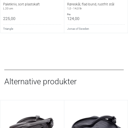
Paletkniv, sort plastskaft
Røreskål, flad bund, rustfrit stål
L 20 cm
1,0 - 14,0 ltr
fra
225,00
124,00
Triangle
Jonas of Sweden
Alternative produkter