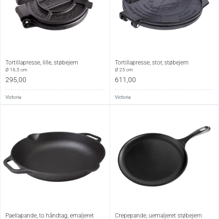
Tortillapresse, lille, støbejern
Tortillapresse, stor, støbejern
Ø 16,5 cm
Ø 25 cm
295,00
611,00
Victoria
Victoria
Paellapande, to håndtag, emaljeret
Crepepande, uemaljeret støbejern