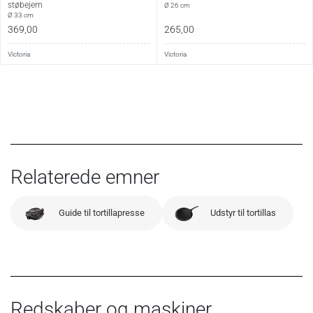
støbejern
Ø 26 cm
Ø 33 cm
369,00
265,00
Victoria
Victoria
Relaterede emner
Guide til tortillapresse
Udstyr til tortillas
Redskaber og maskiner