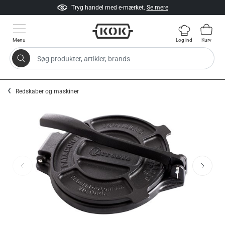
Tryg handel med e-mærket.
Se mere
Menu
Log ind
Kurv
Søg produkter, artikler, brands
Gå til indhold
Redskaber og maskiner