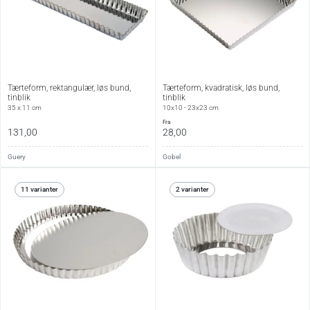
Tærteform, rektangulær, løs bund,
Tærteform, kvadratisk, løs bund,
tinblik
tinblik
35 x 11 cm
10x10 - 23x23 cm
fra
131,00
28,00
Guery
Gobel
11 varianter
2 varianter