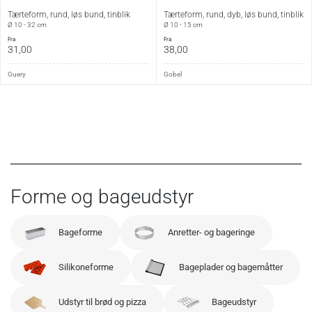
Tærteform, rund, løs bund, tinblik
Tærteform, rund, dyb, løs bund, tinblik
Ø 10 - 32 cm
Ø 10 - 15 cm
fra
fra
31,00
38,00
Guery
Gobel
Forme og bageudstyr
Bageforme
Anretter- og bageringe
Silikoneforme
Bageplader og bagemåtter
Udstyr til brød og pizza
Bageudstyr