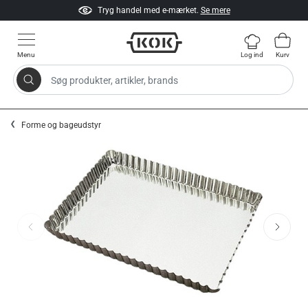
Tryg handel med e-mærket.
Se mere
Menu
Log ind
Kurv
Søg produkter, artikler, brands
Gå til indhold
Forme og bageudstyr