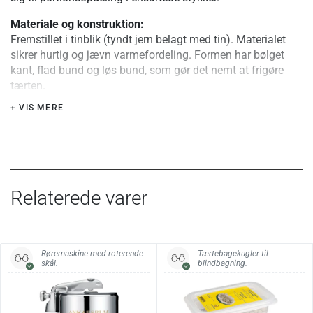
Materiale og konstruktion:
Fremstillet i tinblik (tyndt jern belagt med tin). Materialet
sikrer hurtig og jævn varmefordeling. Formen har bølget
kant, flad bund og løs bund, som gør det nemt at frigøre
tærten.
+ VIS MERE
Brug i ovn:
Kan anvendes i ovn ved temperaturer op til 250 °C. Ikke
egnet til brug på komfur eller direkte varme.
Særlige fordele eller tips:
Smør formen før første brug. Den løse bund letter
Relaterede varer
udtagning og servering. Bemærk, at kanten kan være en
smule skarp.
Øverst
Bund
Højde
Volumen
Vægt
Røremaskine med roterende
Tærtebagekugler til
skål.
blindbagning.
30 × 21 cm
28 × 18,5 cm
2,7 cm
1,5 l
365 g
Specifikationer: