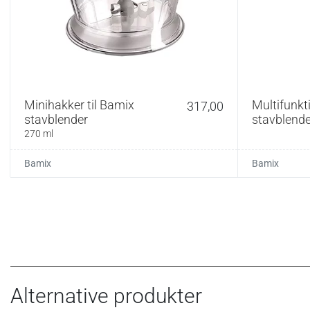
Materiale:
Farve:
Vægt:
Garanti:
Minihakker til Bamix
Multifunkt
317,00
stavblender
stavblende
Tilbehør:
270 ml
Vedligehold:
Bamix
Bamix
Tilbehørsdele tåle
en fugtig klud. Un
brug.
Alternative produkter