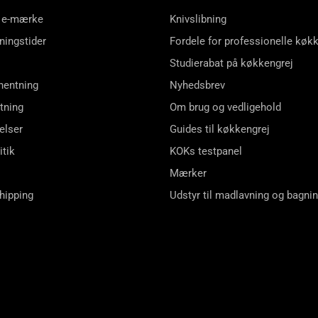
 e-mærke
Knivslibning
ningstider
Fordele for professionelle køk
Studierabat på køkkengrej
hentning
Nyhedsbrev
tning
Om brug og vedligehold
elser
Guides til køkkengrej
itik
KOKs testpanel
Mærker
shipping
Udstyr til madlavning og bagni