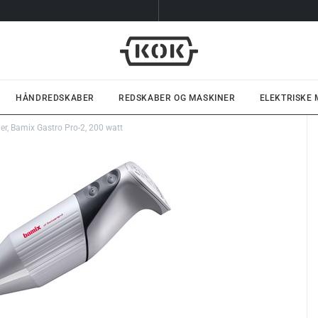
HÅNDREDSKABER
REDSKABER OG MASKINER
ELEKTRISKE
er, Bamix Gastro Pro-2, 200 watt