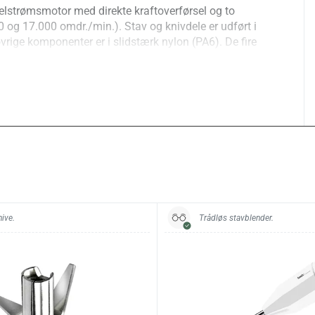
elstrømsmotor med direkte kraftoverførsel og to
 og 17.000 omdr./min.). Stav og knivdele er udført i
 øvrige komponenter er i slidstærk nylon (PA6). De fire
beskytter beholdere og bidrager til stabil brug.
obust og egnet til intensiv anvendelse.
er tips:
e i varme gryder. Velegnet til store portioner og dybe
beholdere under brug.
Gastro Pro-2
200 W
nive.
Trådløs stavblender.
2
12.000 / 17.000 omdr./min.
39,5 cm
de:
25 cm