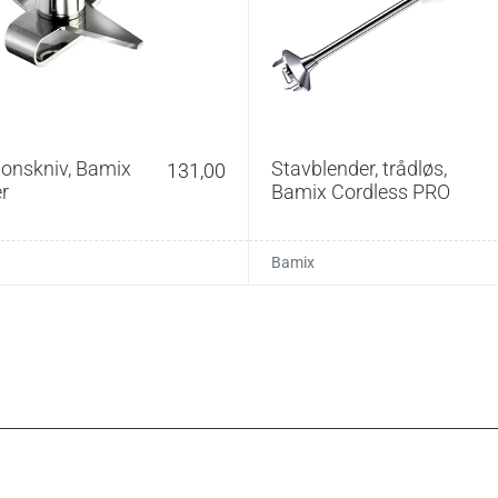
Rustfrit stål og nylon (PA6)
Hvid
1,16 kg
Livslang garanti på motor
ionskniv, Bamix
Stavblender, trådløs,
131,00
Vægbeslag, 600 ml beholder,
r
Bamix Cordless PRO
multifunktionskniv, piskeskive, blenderskive
Bamix
r opvaskemaskine. Selve stavblenderen aftørres med
dgå at banke blenderen mod gryde eller beholder under