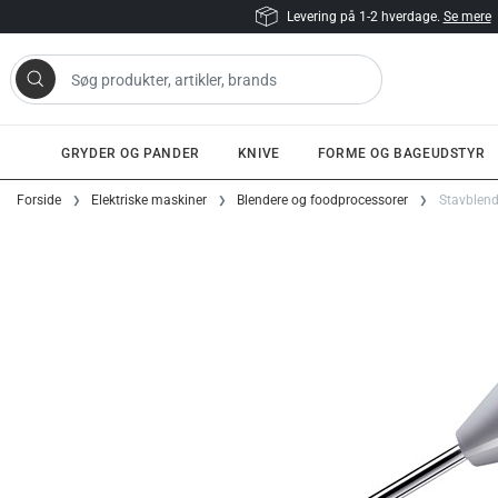
Levering på 1-2 hverdage.
Se mere
 artikler, brands
GRYDER OG PANDER
KNIVE
FORME OG BAGEUDSTYR
Gå til indhold
Forside
Elektriske maskiner
Blendere og foodprocessorer
Stavblend