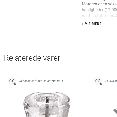
Motoren er en veks
hastigheder (12.000
rustfrit stål, mens
ben omkring kniven 
+ VIS MERE
Konstruktionen er r
Særlige fordele ell
Kan anvendes direkt
beholdere. Skåner 
Relaterede varer
Specifikationer:
Model:
Effekt:
Minihakker til Bamix stavblender.
Ekstra k
Hastigheder:
Omdrejninger:
Længde:
Nedsænkningsdyb