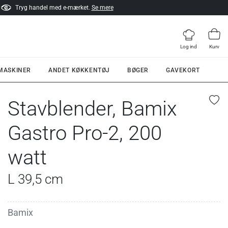
Tryg handel med e-mærket.
Se mere
Log ind
Kurv
 MASKINER
ANDET KØKKENTØJ
BØGER
GAVEKORT
Stavblender, Bamix
Gastro Pro-2, 200
watt
L 39,5 cm
Bamix