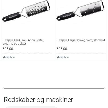
Rivejern, Medium Ribbon Grater,
Rivejern, Large Shaver, bredt, stor høvl
bredt, to-vejs skær
308,00
308,00
Microplane
Microplane
Redskaber og maskiner