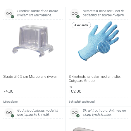
arbejdsflade.
Praktisk slæde til de brede
Skærefast handske: God til
Specifikationer:
rivejern fra Microplane.
betjening af skarpe rivejern.
4 varianter
Model
Coarse Grater
Serie
Gourmet
Skærtype
Groft skær
Længde
31 cm
Bredde
6,5 cm
Slæde til 6,5 cm Microplane rivejern
Sikkerhedshandske med anti-slip,
Materiale
Rustfrit stål
Cutguard Gripper
fra
Håndtag
Softgrip-gummi
74,00
102,00
Tilbehør
Beskyttelsescover
Microplane
Schlachthausfreund
God introduktionsmodel til
Skræl frugt og grønt med en
Vedligehold:
den japanske knivstil.
skarp tyndskræller.
Tåler opvaskemaskine, men håndopvask anbefales for at
bevare skærets skarphed længst muligt. Opbevares med