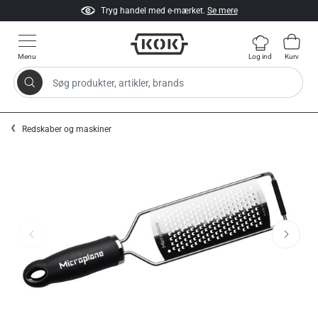
Tryg handel med e-mærket.
Se mere
Menu
Log ind
Kurv
Søg produkter, artikler, brands
Gå til indhold
Redskaber og maskiner