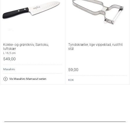
beskyttelsescover, når rivejernet ikke er i brug.
Kokke- og grøntkniv, Santoku,
Tyndskræller, lige vippeblad, rustfrit
luftskær
stål
L 16,5 cm
549,00
59,00
Masahiro
Vis Masahiro Mamacut serien
KOK