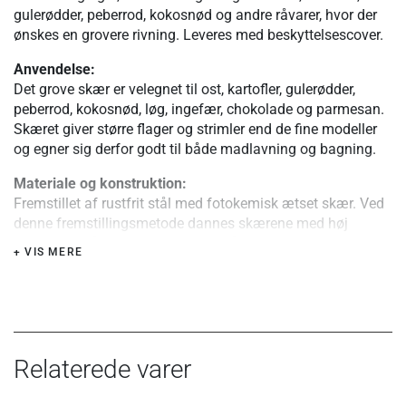
gulerødder, peberrod, kokosnød og andre råvarer, hvor der
ønskes en grovere rivning. Leveres med beskyttelsescover.
Anvendelse:
Det grove skær er velegnet til ost, kartofler, gulerødder,
peberrod, kokosnød, løg, ingefær, chokolade og parmesan.
Skæret giver større flager og strimler end de fine modeller
og egner sig derfor godt til både madlavning og bagning.
Materiale og konstruktion:
Fremstillet af rustfrit stål med fotokemisk ætset skær. Ved
denne fremstillingsmetode dannes skærene med høj
præcision, så de fungerer som små knive, der skærer i
+ VIS MERE
råvaren frem for at rive eller flænse den. Modellen har
ergonomisk softgrip-håndtag, skridsikker fod og leveres
med beskyttelsescover i plast.
Særlige fordele eller tips:
Den brede riveflade giver god arbejdsplads og gør modellen
Relaterede varer
velegnet til større råvarer og mængder. Den skridsikre fod
hjælper med at stabilisere rivejernet mod skål eller