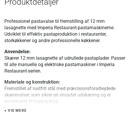
Produktdetaljer
Professionel pastavalse til fremstilling af 12 mm
lasagnette med Imperia Restaurant-pastamaskinerne.
Udviklet til effektiv pastaproduktion i restauranter,
storkøkkener og andre professionelle køkkener.
Anvendelse:
Skærer 12 mm lasagnette af udrullede pastaplader. Passer
til alle manuelle og elektriske pastamaskiner i Imperia
Restaurant-serien.
Materiale og konstruktion:
Fremstillet af rustfrit stål med præcisionsforarbejdede
skærevalser, som sikrer en ensartet udskæring og er
konstrueret til hyppig brug.
+ VIS MERE
Særlige fordele eller tips:
Lasagnette er en bred båndpasta, som ligger mellem
fettuccine og pappardelle i bredde. Den egner sig godt til